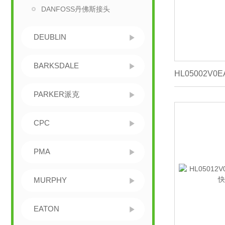
DANFOSS丹佛斯接头
DEUBLIN
BARKSDALE
PARKER派克
CPC
PMA
MURPHY
EATON