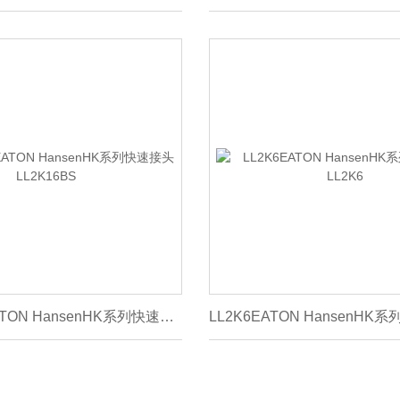
LL2K16BSEATON HansenHK系列快速接头LL2K16BS