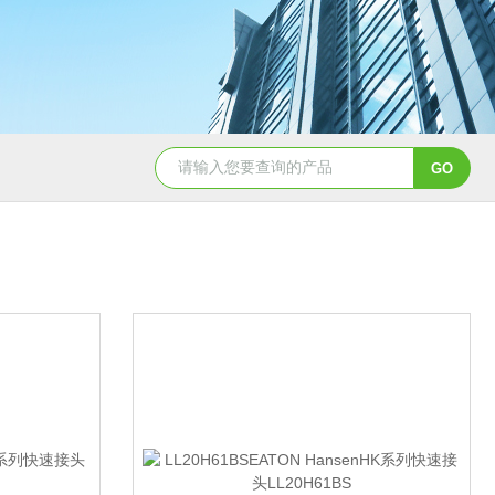
5347信德迈代理Parker 45度绝缘防水接头
5353