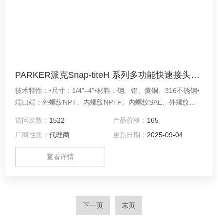
PARKER派克Snap-titeH 系列多功能快速接头VHN8-8F（钢材质公头、1/2英寸、4000psi）
技术特性：•尺寸：1/4”–4”•材料：钢、铝、黄铜、316不锈钢•
端口端：外螺纹NPT、内螺纹NPTF、内螺纹SAE、外螺纹
SAE37度扩口•密封选项：丁腈橡胶、碳氟化合物,乙烯丙烯市
访问次数：
1522
产品价格：
165
场：•工业•建筑•石油和天然气•农业特点/优势：•原装Snap-
厂商性质：
代理商
更新日期：
2025-09-04
titeH系列多用途联轴器
查看详情
下一页
末页