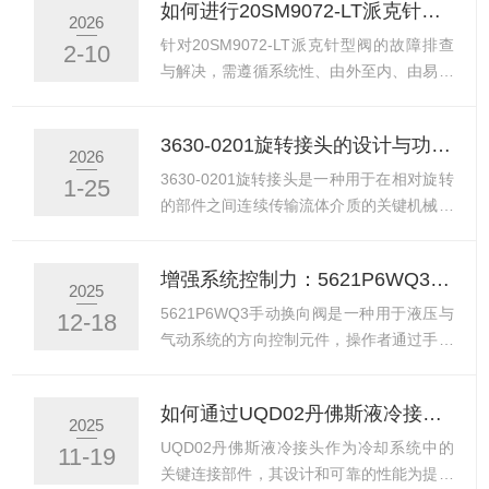
如何进行20SM9072-LT派克针型阀的故障排查与解决措施？
选择L7000316不锈钢部件的核心前提。不
阻、无泄漏的连接通路，从而保障热量能够
2026
同腐蚀性介质对316不锈钢的侵蚀程度存在
被持续、高效地从热源转移，维持设备在适
针对20SM9072-LT派克针型阀的故障排查
2-10
差异，需根据介质的酸碱性、浓度等特性，
宜温度下稳定运行。一、结构与功能特点精
与解决，需遵循系统性、由外至内、由易至
判断不锈钢部件...
密可靠的连接机制该接头采用特定的机械结
难的原则。在进行任何操作前，务必确认系
构实现管路与设备接口的快速连接与牢固密
统已安全隔离、泄压并恢复至环境温度。以
3630-0201旋转接头的设计与功能解析
封。结构通常包含插头与插座两部分，通过
下为具体步骤与措施。一、外部检查与初步
2026
卡扣、螺纹或推拉式锁紧机构实现快速耦合
诊断进行外观与操作检查。观察阀体、连接
3630-0201旋转接头是一种用于在相对旋转
1-25
与分离。内置密封元件确保在连接状态下，
处及阀杆填料函区域是否有可见的介质泄漏
的部件之间连续传输流体介质的关键机械部
冷却液在系统...
或异常结霜、积聚物。检查阀门保温层是否
件。其设计的核心目标在于实现可靠的动态
完好。尝试手动操作阀门，感受手轮转动是
密封、稳定的介质传输以及持久的运行寿
增强系统控制力：5621P6WQ3手动换向阀特点
否顺畅。操作过程中，注意是否存在以下几
命。一、核心功能该旋转接头的基本功能是
2025
种典型情况：阀门无法操作或卡涩：可能原
在固定管路与旋转设备之间建立连接通道，
5621P6WQ3手动换向阀是一种用于液压与
12-18
因包括内部部件因温度变形而咬合、阀杆螺
使得水、导热油、蒸汽、压缩空气或液压油
气动系统的方向控制元件，操作者通过手动
纹或驱动机构存在...
等流体介质能够在设备持续旋转的情况下，
操作手柄或按钮切换阀芯位置，从而改变流
不间断地从静止的管道输入，流经旋转部件
体通路，实现对执行元件运动方向的精确控
如何通过UQD02丹佛斯液冷接头提升冷却系统的耐用性？
内部腔道后再从静止管道输出，形成一个封
制。该型号在设计中注重增强系统控制力，
2025
闭的循环回路。这避免了使用软管直接连接
通过结构优化与操作反馈提升操控稳定性与
UQD02丹佛斯液冷接头作为冷却系统中的
11-19
可能产生的缠绕、磨损与疲劳问题，支持设
响应可靠性，适用于工程机械、工业设备、
关键连接部件，其设计和可靠的性能为提升