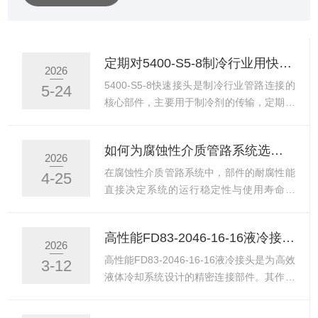
计算等新一代信息通信技术的数据存储、计算等功能，是
数字经济时代的底座。而过去的数据中心发展主要受互联
网行业的驱动，追求标准化和快速交付；随着AI时代的到
定期对5400-S5-8制冷行业用快速接头进行泄漏检测的必要性与操作方法
2026
来，人工智能模型参数在短短三四年时间内从亿级突破至
5400-S5-8快速接头是制冷行业管路连接的
5-24
万亿级，因而，更能适应AI算力需求的智能计算...
核心部件，主要用于制冷剂的传输，定期对
其进行泄漏检测具有重要的必要性，能有效
避免制冷剂泄漏引发的安全隐患与经济损
如何为腐蚀性介质管路系统选择L7000 316不锈钢部件？
失，保障制冷系统的稳定运行。同时，掌握
2026
科学的操作方法，能确保泄漏检测的准确性
在腐蚀性介质管路系统中，部件的耐腐性能
4-25
与高效性。定期泄漏检测的必要性主要体现
直接决定系统的运行稳定性与使用寿命，
在三个方面。一是保障制冷系统运行稳定
L7000316不锈钢部件凭借优异的耐腐蚀特
性，制冷剂泄漏会导致制冷系统的制冷效率
性，成为此类管路系统的常用选择。选择过
高性能FD83-2046-16-16液冷接头：理想的热管理配件
下降，无法达到设定的制冷效果，影响设备
程中，需结合腐蚀性介质特性、管路运行工
2026
正常运行，定期检测能及时发现泄漏点，避
况等核心因素，科学筛选，确保部件适配
高性能FD83-2046-16-16液冷接头是为高效
3-12
免故障扩大。二是规避安全隐患，制冷剂大
性，避免因选择不当导致的管路泄漏、部件
液体冷却系统设计的精密连接部件。其作为
多具有一定的腐蚀性、...
损坏等问题，保障系统长期稳定运行。1、
理想热管理配件的核心价值，在于为发热元
需明确腐蚀性介质的具体类型与特性，这是
件与冷却液循环回路之间提供可靠、低流