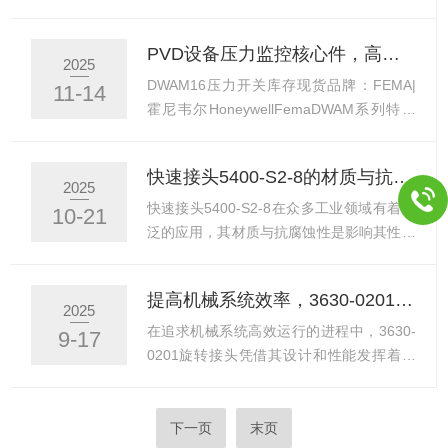
备的连续运转。二、...
农业机械及各类需要人工干预切换流向的场
整个冷却系统的耐用性提供了重要保障。通
合。增强系统控制力首先体现在阀芯与流道
过科学选型、规范安装和合理维护，能够延
PVD设备压力监控核心件，高稳定性压力开关现货秒发
设计的匹配性。阀芯采用合理的截面形状与
长冷却系统的使用寿命。一、连接可靠性优
2025
行程控制，使切换过程中流道开闭有序，减
势在于其可靠的连接性能。采用精密制造工
DWAM16压力开关库存现货品牌：FEMA|
11-14
少因突然通断引起的压力冲击与流量脉动。
艺，确保接头与管路之间形成紧密、牢固的
霍尼韦尔HoneywellFemaDWAM系列特别
流道布局经过流体分...
连接，有效防止冷却液泄漏。这种可靠的连
适用于蒸汽和热水系统中的最大压力监测。
接特性消除了因连接松动或渗漏导致的系统
压力开关是一种“特殊设计”，带有自监控压
快速接头5400-S2-8的材质与抗腐蚀性探讨
故障风险，为冷却系统的长期稳定运行奠定
力传感器，符合PED2014/68/EU标准。
2025
了基础。接头的锁紧机构设计经过优化，能
DWAM系列压力开关特别适用于蒸汽和热水
快速接头5400-S2-8在众多工业领域有着广
10-21
够承受冷却系统运行中的振动和压力变化，
系统中的最大压力监测。压力开关是一
泛的应用，其材质与抗腐蚀性是影响其性能
保持连接的持久稳固。即...
种“特殊设计”，带有自监控压力传感器，根
和使用寿命的关键因素。​​一、材质特性​​快速
据压力设备指令PED2014/68/EU制造。它
接头5400-S2-8的材质选择是经过精心考量
提高机械系统效率，3630-0201旋转接头的优势分析
可用作压力开关或压力限制器，用于符合
的。这种金属材质具有较高的强度，能够承
2025
DINEN12952-11和
受在连接和断开过程中受到的应力，确保接
在追求机械系统高效运行的进程中，3630-
9-17
DINEN12953EN12828-...
头结构的稳固性。同时，该材质具备一定的
0201旋转接头凭借其设计和性能发挥着重
韧性，可适应一定程度的变形而不会轻易破
要作用。一、减少摩擦损耗在机械系统中能
裂，这在与不同部件连接时非常重要。​​二、
够减少摩擦损耗。其内部结构经过精心设
抗腐蚀性的重要性​​在许多工业应用场景中，
计，旋转部件之间的配合精度较高。这种高
下一页
末页
面临着各种腐蚀性因素的挑战。抗腐蚀性是