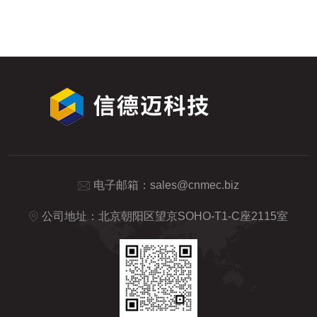
精度的配合使得在旋转过程中，各部件之间
衡量其性能的重要指标。若接头不...
的摩擦力被降到较低限度。相比于传统接
头，它在长时间的运转过程中，不会因为摩
擦而产生过多的能量损失。这意味着机械系
统在运行时，能够将更多的能量用于实际的
工作任务，而不是消耗在克服接头内部的摩
擦上，从而提高了整个机械系统能量利用的
有效性，为系统效率的提...
电子邮箱：
sales@cnmec.biz
公司地址：北京朝阳区望京SOHO-T1-C座2115室