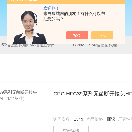
欢迎您！
来自局域网的朋友！有什么可以帮
助您的吗？
16.50信德迈代理PMA管道密封件
OVN2-17.50信德迈代理PMA导管夹
CPC HFC39系列无菌断开接头HFC
访问次数：
1949
产品价格：
面议
厂商性
查看详情