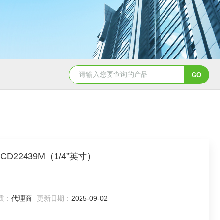
5347信德迈代理Parker 45度绝缘防水接头
5353
D22439M（1/4”英寸）
质：
代理商
更新日期：
2025-09-02