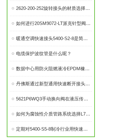
2620-200-252旋转接头的材质选择与耐用性分析
如何进行20SM9072-LT派克针型阀的故障排查与解决措施？
暖通空调快速接头5400-S2-8是简便安装、可靠密封的理想选择
电缆保护波纹管是什么呢？
数据中心用防火阻燃液冷EPDM橡胶软管-UL94 V0认证
丹佛斯通过新型通用快速断开接头，实现高效的数据中心液冷
5621P6WQ3手动换向阀在液压传动系统中的关键作用
如何为腐蚀性介质管路系统选择L7000 316不锈钢部件？
定期对5400-S5-8制冷行业用快速接头进行泄漏检测的必要性与操作方法