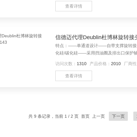
查看详情
信德迈代理Deublin杜博林旋转接头11
特点：——单通道设计——自带支撑旋转接
化硅/碳化硅——采用挡油圈及排出口保护轴
品目录:美国Deublin旋转接头,Deublin蒸汽接头
访问次数：
1310
产品价格：
2010
厂商性
查看详情
共 9 条记录，当前 1 / 2 页 首页 上一页
下一页