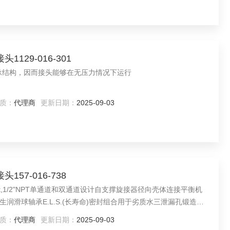
129-016-301
、无轴承结构，因而接头能够在无压力情况下运行
质：
代理商
更新日期：
2025-09-03
57-016-738
22mmpilot,1/2"NPT单通道和双通道设计自支撑旋接器径向壳体连接平衡机
润滑球轴承E.L.S.(长寿命)密封组合用于劣质水三泄漏孔锻造铜
质：
代理商
更新日期：
2025-09-03