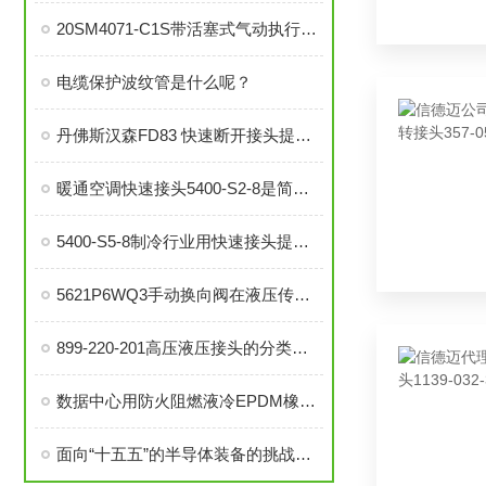
20SM4071-C1S带活塞式气动执行器中压针阀在自动化系统中的角色与功能
电缆保护波纹管是什么呢？
丹佛斯汉森FD83 快速断开接头提高了数据中心液冷应用的效率
暖通空调快速接头5400-S2-8是简便安装、可靠密封的理想选择
5400-S5-8制冷行业用快速接头提升系统稳定性与操作便捷性
5621P6WQ3手动换向阀在液压传动系统中的关键作用
899-220-201高压液压接头的分类和注意事项
数据中心用防火阻燃液冷EPDM橡胶软管-UL94 V0认证
面向“十五五”的半导体装备的挑战与机遇