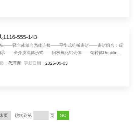
16-555-143
头——径向或轴向壳体连接——平衡式机械密封——密封组合：碳
承——全介质流体形式——阳极氧化铝壳体——钢转体Deublin产
,Deublin旋转器,Deublin热油接头Deublin
质：
代理商
更新日期：
2025-09-03
末页
跳转到第
页