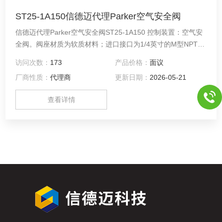
ST25-1A150信德迈代理Parker空气安全阀
信德迈代理Parker空气安全阀ST25-1A150 控制装置：空气安
全阀。阀座材质为软质材料；进口接口为1/4英寸的M型NPT接
口；预设压力值为150磅/平方英寸。软座气动安全阀采用弹性
访问次数：
173
产品价格：
面议
体材料作为阀座，从而能够在低温环境下实现良好的密封效
厂商性质：
代理商
更新日期：
2026-05-21
果。与硬座阀门相比，软座阀门能够提供更紧密的密封性能，
不过其适用的温度范围较低。
查看详情