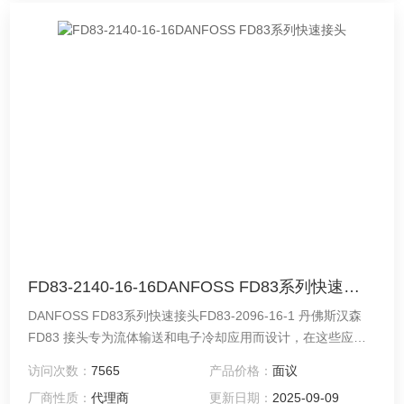
FD83-2140-16-16DANFOSS FD83系列快速接头
DANFOSS FD83系列快速接头FD83-2096-16-1 丹佛斯汉森
FD83 接头专为流体输送和电子冷却应用而设计，在这些应用
中，全流量、流体兼容性和安全性至关重要。FD83系列快速接
访问次数：
7565
产品价格：
面议
头采用全流量设计，现在有2英寸尺寸和流行的1英寸尺寸的附
厂商性质：
代理商
更新日期：
2025-09-09
加配置，以其性能和可靠性而出名，其匝转连接功能允许在没