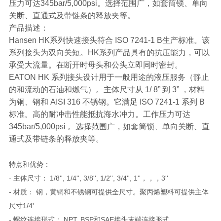
压力可达345bar/5,000psi。选择范围广，如套筒锁、单向
关断、直通式及带链条的释放夹等。
产品描述：
Hansen HK系列快速接头符合 ISO 7241-1 B生产标准。该
系列接头为双向关短。HK系列产品具有的抗压能力，可以
承受大流量。在断开时母头和公头立即同时密封。
EATON HK 系列接头设计用于一般用途的液压服务（静止
的和流动的石油和燃气）。主体尺寸从 1/ 8” 到 3” ，材料
为铜、钢和 AISI 316 不锈钢。它满足 ISO 7241-1 系列 B
标准。高的耐冲击性能抵抗海水冲力。工作压力可达
345bar/5,000psi 。选择范围广，如套筒锁、单向关断、直
通式及带链条的释放夹等。
特点和优势：
- 主体尺寸： 1/8'', 1/4'', 3/8'', 1/2'', 3/4'', 1''，，，3''
- 材质： 钢，黄铜和不锈钢可提供全尺寸。聚丙烯塑料可提供主体
尺寸1/4'
- 螺纹连接形式： NPT, BSP和SAE接头末端连接形式