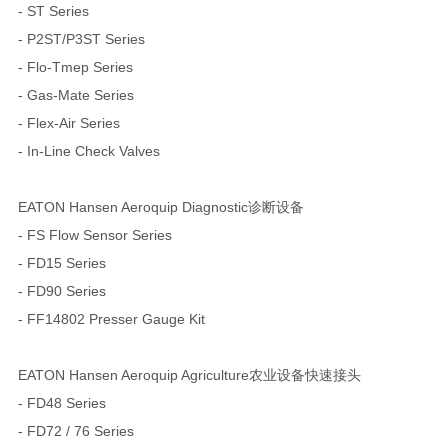
- ST Series
- P2ST/P3ST Series
- Flo-Tmep Series
- Gas-Mate Series
- Flex-Air Series
- In-Line Check Valves
EATON Hansen Aeroquip Diagnostic诊断设备
- FS Flow Sensor Series
- FD15 Series
- FD90 Series
- FF14802 Presser Gauge Kit
EATON Hansen Aeroquip Agriculture农业设备快速接头
- FD48 Series
- FD72 / 76 Series