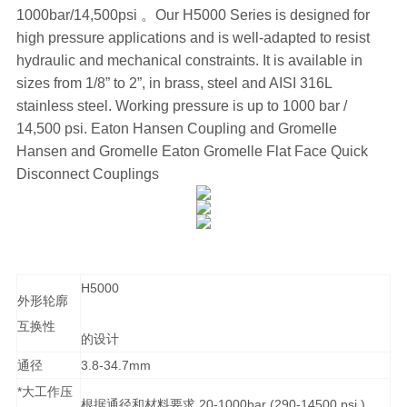
1000bar/14,500psi 。Our H5000 Series is designed for
high pressure applications and is well-adapted to resist
hydraulic and mechanical constraints. It is available in
sizes from 1/8” to 2”, in brass, steel and AISI 316L
stainless steel. Working pressure is up to 1000 bar /
14,500 psi. Eaton Hansen Coupling and Gromelle
Hansen and Gromelle Eaton Gromelle Flat Face Quick
Disconnect Couplings
H5000
外形轮廓
互换性
的设计
通径
3.8-34.7mm
*大工作压
根据通径和材料要求,20-1000bar (290-14500 psi )