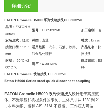
详细介绍
EATON Gromelle H5000 系列快速接头HL05032V0
品牌
：EATON H
型号
：HL05032V0
加工定制
：否
ansen
安装形式
：螺纹
种类
：直通
材质
：Brass
接管口径
：12.7
适用范围
：汽车、石油、铁路、
产品别名
：快
mm
和食品处理行
换接头
耐温
：-20°C +2
螺纹形式
：BS
耐压
：4-30 MPa
00°C ℃
PP
EATON Gromelle 快速接头 HL05032V0
Eaton H5000 Series steel quick disconnect coupling
EATON Gromelle H5000 系列快速接头
设计用于高压流
体。不受液压和机械条件的限制。主体尺寸从 1/ 8” 到 2”
，材料为铜、钢和 AISI 316L 不锈钢。 工作压力可达