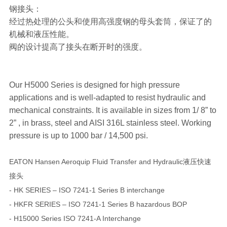
钢接头：
经过热处理的公头和使用高强度钢的母头套筒，保证了的
机械和液压性能。
阀的设计提高了接头在断开时的强度。
Our H5000 Series is designed for high pressure
applications and is well-adapted to resist hydraulic and
mechanical constraints. It is available in sizes from 1/ 8” to
2” , in brass, steel and AISI 316L stainless steel. Working
pressure is up to 1000 bar / 14,500 psi.
EATON Hansen Aeroquip Fluid Transfer and Hydraulic液压快速
接头
- HK SERIES – ISO 7241-1 Series B interchange
- HKFR SERIES – ISO 7241-1 Series B hazardous BOP
- H15000 Series ISO 7241-A Interchange