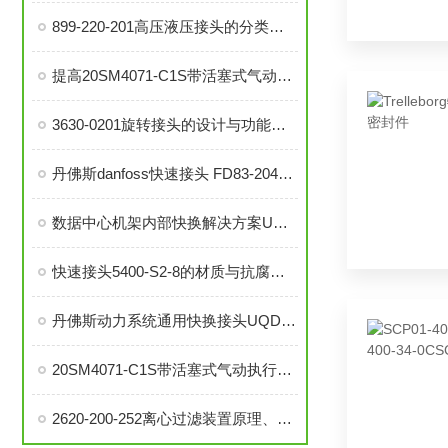
899-220-201高压液压接头的分类和注意事项
提高20SM4071-C1S带活塞式气动执行器中压针阀性能的技巧
3630-0201旋转接头的设计与功能解析
丹佛斯danfoss快速接头 FD83-2046-16-16的材料与耐用性分析
数据中心机架内部快换解决方案UQDB液冷盲插接头
快速接头5400-S2-8的材质与抗腐蚀性探讨
丹佛斯动力系统通用快换接头UQD，实现数据中心高效液冷
20SM4071-C1S带活塞式气动执行器中压针阀在自动化系统中的角色与功能
2620-200-252离心过滤装置原理、构造和使用方法说明