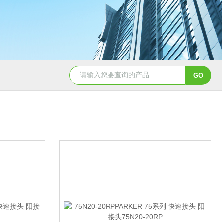
5347信德迈代理Parker 45度绝缘防水接头
5353