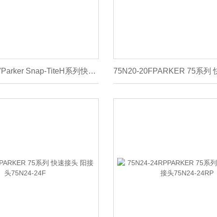
SVHC4-4RPVParker Snap-TiteH系列快速接头SVHC4-4RPV