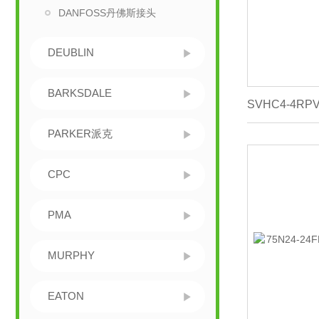
DANFOSS丹佛斯接头
DEUBLIN
BARKSDALE
PARKER派克
CPC
PMA
MURPHY
EATON