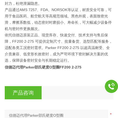
封力，杜绝泄漏隐患。
产品通过
AMS 7257、FDA、NORSOK
等认证，材质安全可靠，可
用于食品医药、航空航天等高规范领域。黑色外观，表面致密光
滑，摩擦系数低，动态密封时磨损小、寿命长，可大幅减少设备停
机与密封件更换频次。
依托信德迈
原装正品、现货库存、快速交付、技术支持与售后保
障
，FF200 2-275 可提供定制尺寸、批量备货、选型匹配等服务，
适配各类工况密封需求。Parker FF200 2-275 以
超高温耐受、全
介质兼容、低变形长效密封
，成为严苛环境下密封解决方案的优
选，保障设备密封安全与长期稳定运行。
信德迈代理Parker邵氏硬度O型圈
FF200 2-275
产品咨询