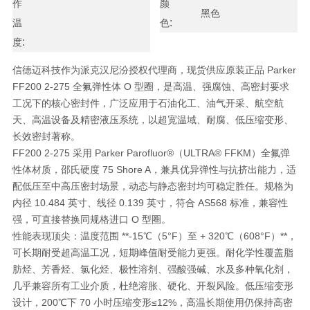
作
颜
黑色
:
温
色
:
度
信德迈科技作为派克汉尼汾授权代理商，现货供应原装正品 Parker
FF200 2-275 全氟弹性体 O 型圈，是高温、强腐蚀、高密封要求
工况下的核心密封件，广泛应用于石油化工、油气开采、航空航
天、高温设备及精密液压系统，以
超宽温域、耐腐、低压缩变形、
长效密封
著称。
FF200 2-275 采用 Parker Parofluor®（ULTRA® FFKM）全氟弹
性体材质，
邵氏硬度 75 Shore A
，兼具优异弹性与抗挤出能力，适
配低压至中高压密封场景，动态与静态密封均可稳定胜任。规格为
内径 10.484 英寸、线径 0.139 英寸
，符合 AS568 标准，兼容性
强，可直接替换同规格进口 O 型圈。
性能表现顶尖：温度范围 **-15℃（5°F）至 + 320℃（608°F）**，
可长期耐受超高温工况，短期峰值耐受能力更强。耐化学性覆盖脂
肪烃、芳香烃、氯化烃、极性溶剂、强酸强碱、水及多种氧化剂，
几乎兼容所有工业介质，杜绝溶胀、硬化、开裂风险。低压缩变形
设计，200℃下 70 小时压缩变形≤12%，高温长期使用仍保持高密