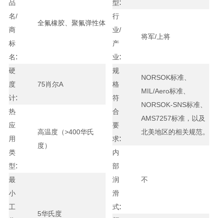
:
品
型
名/
行
全氟橡胶、聚氟弹性体
商
业/
将军/上将
标
产
:
:
名
业
硬
规
NORSOK标准、
度
75肖尔A
格
MIL/Aero标准、
:
计
符
NORSOK-SNS标准、
热
合
AMS7257标准，以及
应
要
高温度（>400华氏
北美地区的相关规范。
:
用
求
度）
类
内
:
型
部
最
润
不
小
滑
:
工
式
5华氏度