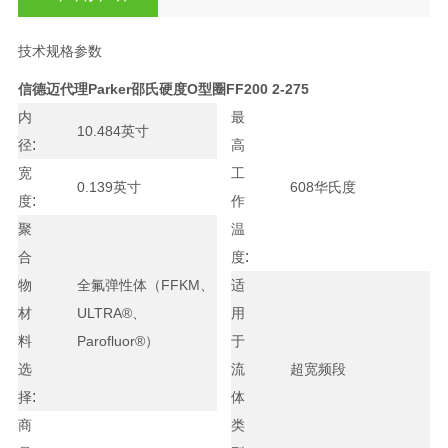
技术规格参数
信德迈代理Parker邵氏硬度O型圈
FF200 2-275
内
最
10.484英寸
:
径
高
宽
工
0.139英寸
608华氏度
:
度
作
聚
温
:
合
度
物
全氟弹性体（FFKM、
适
材
ULTRA®、
用
料
Parofluor®）
于
选
流
超宽频段
:
择
体
商
类