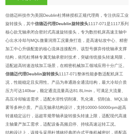
信德迈科技作为美国Deublin杜博林授权正规代理商，专注供应工业
旋转接头，其中
信德迈代理Deublin旋转接头
1117-071是1117系列
核心款无轴承闭合密封式高速旋转接头，专为数控机床高速主轴中
心出水冷却与MQL微量润滑工况量身打造，是高速钻攻中心、精密
加工中心升级配套的核心流体连接配件。该型号摒弃传统轴承支撑
结构，依托杜博林专属无轴承密封技术，突破传统接头转速局限，
适配超高转速连续加工场景，在精密机械加工领域应用十分广泛。
信德迈代理Deublin旋转接头
1117-071整体性能参数适配机床工
况，性能稳定且实用性。产品为单通路全通流结构，最大冷却介质
压力可达140bar，额定通流流量高达81.8L/min，可满足大流量、
高压冷却输送需求，适配水溶性切削液、乳化液、切削油、MQL油
雾等多种介质。产品无轴承结构设计，支持10000-50000rpm超高
转速稳定运行，远超常规带轴承旋转接头转速上限，适配现代高速
主轴量产加工需求，适配设备高频启停、持续高速运转工况。
结构设计上，该接头采用杜博林经典闭合式平衡机械密封，搭配高