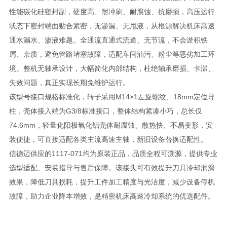
性能碳化硅密封副，硬度高、耐冲刷、耐腐蚀、抗磨损，高压运行
状态下密封端面贴合紧密，无渗漏、无甩液，从根源解决机床高速
通水漏水、渗液难题。全通流直通式流道、无节流，不会淤积铁
屑、杂质，避免管路堵塞故障，适配车间油污、粉尘等恶劣加工环
境。整机无轴承设计，大幅简化内部结构，杜绝轴承磨损、卡滞、
失效问题，真正实现长期免维护运行。
该型号接口规格标准化，转子采用M14×1左旋螺纹、18mm定位导
柱，壳体接入端为G3/8标准接口，整体结构紧凑小巧，总长仅
74.6mm，轻量化阳极氧化铝壳体耐腐蚀、散热快、不易变形，安
装便捷，可直接适配各类主流高速主轴，新旧设备替换适配性。
信德迈供应的1117-071均为原装正品，品质全程可溯源，提供专业
选型适配、安装指导与售后保障。该接头可有效提升刀具冷却润滑
效果，降低刀具损耗，提升工件加工精度与光洁度，减少设备停机
故障，助力企业降本增效，是精密机床高速冷却系统的优选配件。