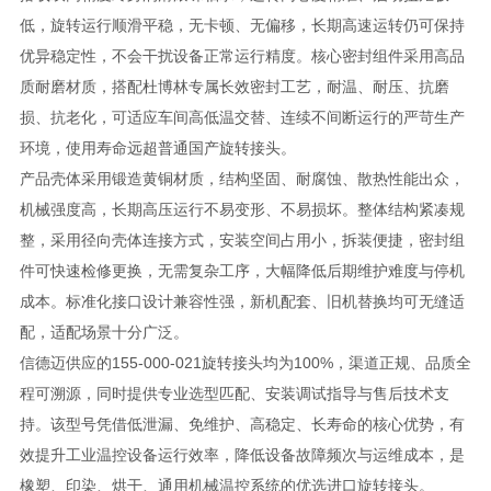
低，旋转运行顺滑平稳，无卡顿、无偏移，长期高速运转仍可保持
优异稳定性，不会干扰设备正常运行精度。核心密封组件采用高品
质耐磨材质，搭配杜博林专属长效密封工艺，耐温、耐压、抗磨
损、抗老化，可适应车间高低温交替、连续不间断运行的严苛生产
环境，使用寿命远超普通国产旋转接头。
产品壳体采用锻造黄铜材质，结构坚固、耐腐蚀、散热性能出众，
机械强度高，长期高压运行不易变形、不易损坏。整体结构紧凑规
整，采用径向壳体连接方式，安装空间占用小，拆装便捷，密封组
件可快速检修更换，无需复杂工序，大幅降低后期维护难度与停机
成本。标准化接口设计兼容性强，新机配套、旧机替换均可无缝适
配，适配场景十分广泛。
信德迈供应的155-000-021旋转接头均为100%，渠道正规、品质全
程可溯源，同时提供专业选型匹配、安装调试指导与售后技术支
持。该型号凭借低泄漏、免维护、高稳定、长寿命的核心优势，有
效提升工业温控设备运行效率，降低设备故障频次与运维成本，是
橡塑、印染、烘干、通用机械温控系统的优选进口旋转接头。