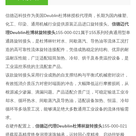
信德迈科技作为美国Deublin杜博林授权代理商，长期为国内橡塑、
化工、印染、通用机械行业提供原装正品进口旋转接头。
信德迈代
理Deublin杜博林旋转接头
155-000-021属于155系列经典通用型单
通路旋转接头，是杜博林针对水、间歇蒸汽、导热油等流体工况打
造的高可靠性流体旋转连接配件，凭借成熟稳定的结构、优异的耐
温耐压性能，广泛适配辊筒加热、冷却、烘干及各类温控设备，是
工业温控系统的主流配套产品。
该款旋转接头采用行业成熟的自支撑结构与平衡式机械密封设计，
有效抵消介质压力对密封端面的冲击，大幅降低运行摩擦损耗，从
根源减少渗漏、滴漏问题。产品适配介质广泛，可稳定输送工业冷
却水、循环热水、间歇蒸汽及导热油，适配设备加热、恒温、冷却
循环等多场景工况，能够满足绝大多数通用工业设备的流体传输需
求。
在硬件配置上，
信德迈代理Deublin杜博林旋转接头
155-000-021
搭载双高精度终身润滑滚珠轴承，运转同心度精准、启动扭矩极