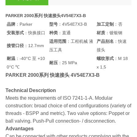
PARKER 2000系列 快速接头4V54E7X3-B
品牌
：Parker
型号
：4V54E7X3-B
加工定制
：否
安装形式
：快换接口
种类
：直通
材质
：镀银钢
适用范围
：工程机械 液
产品别名
：快速
接管口径
：12.7mm
压工具
接头
耐温
：-40°C 至 +10
螺纹形式
：M 18
耐压
：25 MPa
0°C ℃
x 1,5
PARKER 2000系列 快速接头 4V54E7X3-B
Technical Description
Meets the requirements of ISO 7241-1-A. Modular
construction: broad choice of end configurations (variety of
threads - BSPP and metric). Two valve options: Poppet or
ball valving. Push-Pull connection- / disconnection.
Advantages
Can be connected with other products complying with the