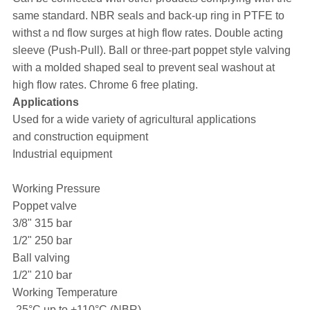
same standard. NBR seals and back-up ring in PTFE to
withstａnd flow surges at high flow rates. Double acting
sleeve (Push-Pull). Ball or three-part poppet style valving
with a molded shaped seal to prevent seal washout at
high flow rates. Chrome 6 free plating.
Applications
Used for a wide variety of agricultural applications
and construction equipment
Industrial equipment
Working Pressure
Poppet valve
3/8" 315 bar
1/2" 250 bar
Ball valving
1/2" 210 bar
Working Temperature
-25°C up to +110°C (NBR)