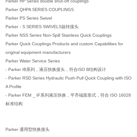
Parker HP Series double shut-off couplings
Parker QHPA SERIES COUPLINGS
Parker PS Series Swivel
Parker - S SERIES SWIVELS旋转接头
Parker NSS Series Non-Spill Stainless Quick Couplings
Parker Quick Couplings Products and custom Capabilities for
original equipment manufacturers
Parker Water Service Series
- Parker IB系列，液压快换接头，符合ISO B结构设计
- Parker RSD Series Hydraulic Push-Pull Quick Coupling with ISO
A Profile
- Parker FEM _ IF系列液压快换，平齐端面形式，符合 ISO 16028
标准结构
Parker 通用型快换接头