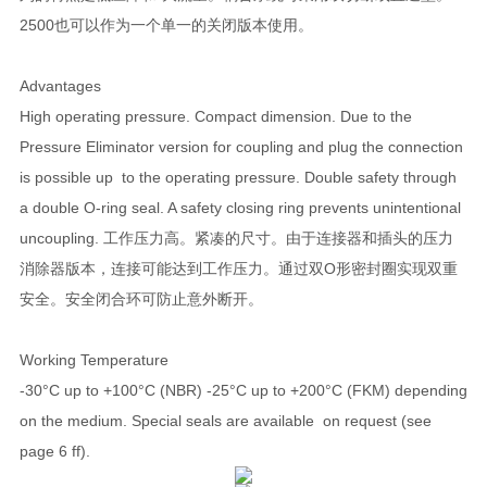
2500也可以作为一个单一的关闭版本使用。
Advantages
High operating pressure. Compact dimension. Due to the
Pressure Eliminator version for coupling and plug the connection
is possible up to the operating pressure. Double safety through
a double O-ring seal. A safety closing ring prevents unintentional
uncoupling. 工作压力高。紧凑的尺寸。由于连接器和插头的压力
消除器版本，连接可能达到工作压力。通过双O形密封圈实现双重
安全。安全闭合环可防止意外断开。
Working Temperature
-30°C up to +100°C (NBR) -25°C up to +200°C (FKM) depending
on the medium. Special seals are available on request (see
page 6 ff).