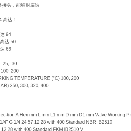
快换接头，能够耐腐蚀
4 高达 1
纹
达 94
 高达 50
达 66
钢
25, -30
00, 200
ING TEMPERATURE (°C) 100, 200
 250, 300, 320, 400
ec-tion A Hex mm L mm L1 mm D mm D1 mm Valve Working Pres
1/4" G 1/4 24 57 12 28 with 400 Standard NBR IB2510
57 12 28 with 400 Standard FKM IB2510 V