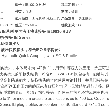
型号
：IB10010 HUV
加工定制
：否
接口
种类
：直通
材质
：碳钢
mm
适用范围
：工程机械 液压工具
产品别名
：快速接头
100°C ℃
耐压
：25 MPa
螺纹形式
：G
A IB系列 平面液压快速接头 IB10010 HUV
换接头 IB-Series
MA天马快速接头
系列，液压快换接头，符合ISO B结构设计
s Hydraulic Quick Coupling with ISO B Profile
系列快换接头，本体尺寸为1/4" 到 1"，用于中等压力的应用，承压可达
压快换接头的阳接头结构，符合ISO 7241-1-B标准结构，能
提高其防腐能力，快换接头的本体使用黄铜材料，并且阳接头使
*高可达工作压力的静压或者背压的情况下无障碍地进行连接。
重载的套筒，能够让快换接头，即使在严苛的环境应用中也有更优秀的耐久的使
p to 1" for medium pressure applications up to 400 bar. Couplin
Series IB plug profiles are conform to IS0 Standard 7241-1 seri