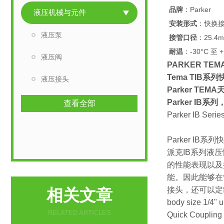
品牌
：Parker
液压机械与元件
安装形式
：快换
液压泵
接管口径
：25.4
耐温
：-30°C 至 +
液压阀
PARKER TEM
Tema TIB系列快
液压接头
Parker TE
Parker IB
查看全部
Parker IB Serie
Parker IB
派克IB系列液
的性能表现以及
能。因此能够在
接头，还可以定制
相关文章
body size 1/4" u
RELATED ARTICLES
Quick Coupling 