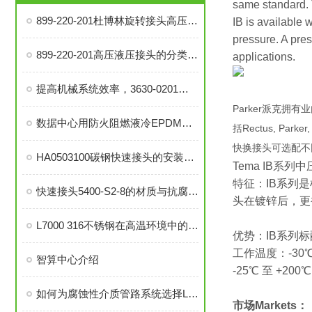
same standard. 
899-220-201杜博林旋转接头高压液压接头的安装、调试与维护技巧
IB is available 
pressure. A pres
899-220-201高压液压接头的分类和注意事项
applications.
提高机械系统效率，3630-0201旋转接头的优势分析
Parker派克拥
数据中心用防火阻燃液冷EPDM橡胶软管-UL94 V0认证
括Rectus, P
快换接头可选配不同
HA0503100碳钢快速接头的安装与维护指南
Tema IB系列
特征：IB系列
快速接头5400-S2-8的材质与抗腐蚀性探讨
头在镀锌后，更
L7000 316不锈钢在高温环境中的应用与性能分析
优势：IB系列
工作温度：-30℃
智算中心介绍
-25℃ 至 +
如何为腐蚀性介质管路系统选择L7000 316不锈钢部件？
市场Markets：