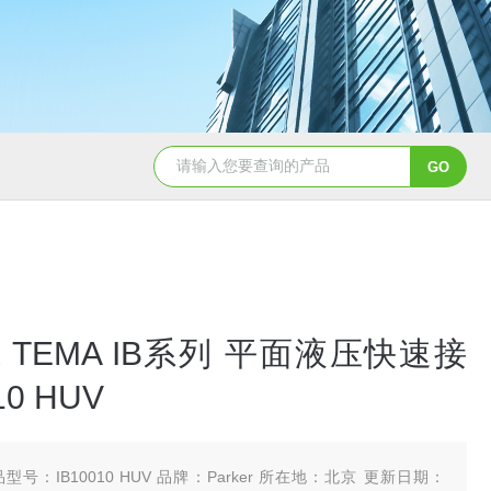
5347信德迈代理Parker 45度绝缘防水接头
5353
R TEMA IB系列 平面液压快速接
10 HUV
型号：IB10010 HUV 品牌：Parker 所在地：北京 更新日期：