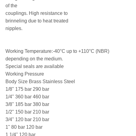
of the
couplings. High resistance to
brinneling due to heat treated
nipples.
Working Temperature:-40°C up to +110°C (NBR)
depending on the medium.
Special seals are available
Working Pressure
Body Size Brass Stainless Steel
1/8" 175 bar 290 bar
1/4" 360 bar 460 bar
3/8" 185 bar 380 bar
1/2" 150 bar 210 bar
3/4" 120 bar 210 bar
1" 80 bar 120 bar
1 1/4" 120 bar