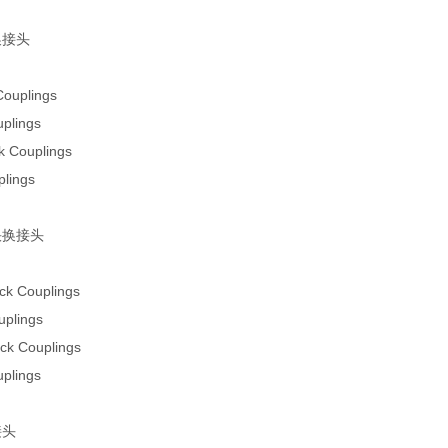
换接头
ouplings
plings
 Couplings
lings
面快换接头
ck Couplings
plings
k Couplings
plings
接头