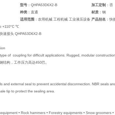
型号
：QHPA53D6X2-B
加工定制
：否
种类
：直通
材质
：钢
适用范围
：农用机械 工程机械 工业液压设备
产品别名
：快
o +110°C ℃
列快速接头 QHPA53D6X2-B
tion
 type of coupling for difficult applications. Rugged, modular c
钢结构，工作压力高达450巴。
ads and external seal to prevent accidental disconnection. NBR seals a
e tip to protect the sealing area.
nd equipment • Rock hammers • Forestry equipments • Snow groomers •