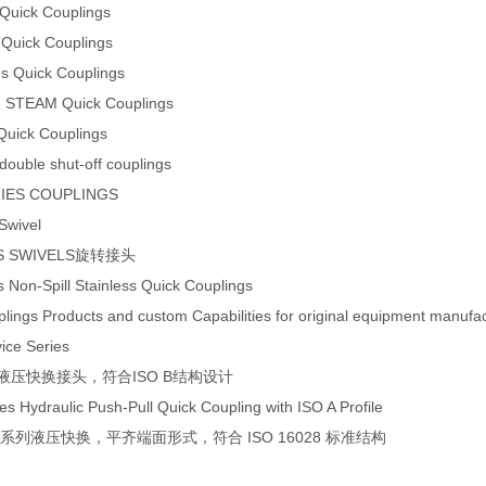
 Quick Couplings
 Quick Couplings
es Quick Couplings
 - STEAM Quick Couplings
Quick Couplings
double shut-off couplings
RIES COUPLINGS
Swivel
RIES SWIVELS旋转接头
 Non-Spill Stainless Quick Couplings
lings Products and custom Capabilities for original equipment manufa
vice Series
系列，液压快换接头，符合ISO B结构设计
es Hydraulic Push-Pull Quick Coupling with ISO A Profile
M _ IF系列液压快换，平齐端面形式，符合 ISO 16028 标准结构