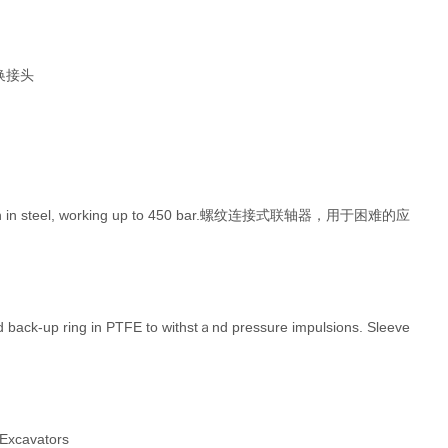
换接头
onstruction in steel, working up to 450 bar.螺纹连接式联轴器，用于困难的应
nd back-up ring in PTFE to withstａnd pressure impulsions. Sleeve
 Excavators