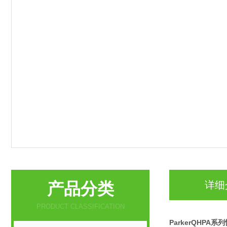
产品分类
详细
PRODUCT CLASSIFICATION
ParkerQHPA系