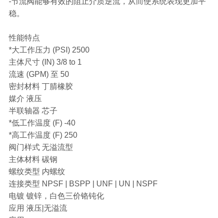
-节流阀能够有效的阻止介质逆流，从而使系统表现更加平
稳。
性能特点
*大工作压力 (PSI) 2500
主体尺寸 (IN) 3/8 to 1
流速 (GPM) 至 50
密封材料 丁腈橡胶
媒介 液压
半联轴器 芯子
*低工作温度 (F) -40
*高工作温度 (F) 250
阀门样式 无溢流型
主体材料 碳钢
螺纹类型 内螺纹
连接类型 NPSF | BSPP | UNF | UN | NSPF
电镀 镀锌，白色三价铬钝化
应用 液压|无溢流