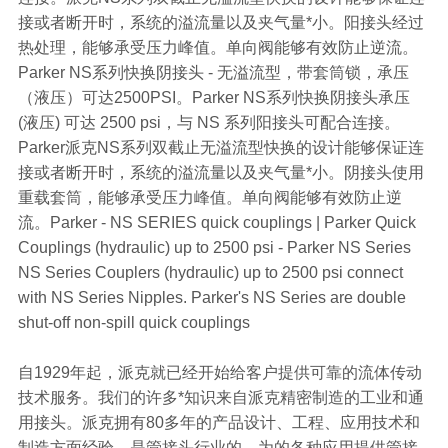
接或者断开时，系统的溢流量以及夹气量*小。阳接头经过
热处理，能够承受压力峰值。单向阀能够有效防止逆流。
Parker NS系列快换阴接头 - 无溢流型，带套筒锁，承压
（液压）可达2500PSI。Parker NS系列快换阴接头承压
(液压) 可达 2500 psi，与 NS 系列阳接头可配合连接。
Parker派克NS系列双截止无溢流型快换的设计能够保证连
接或者断开时，系统的溢流量以及夹气量*小。阴接头使用
重载套筒，能够承受压力峰值。单向阀能够有效防止逆
流。Parker - NS SERIES quick couplings | Parker Quick
Couplings (hydraulic) up to 2500 psi - Parker NS Series
NS Series Couplers (hydraulic) up to 2500 psi connect
with NS Series Nipples. Parker's NS Series are double
shut-off non-spill quick couplings
自1929年起，派克就已经开始给客户提供可靠的流体传动
技术服务。我们的许多*知识来自派克精密制造的工业和通
用接头。派克拥有80多年的产品设计、工程、应用技术和
制造方面经验，是管接头行业的，为的各种应用提供管接