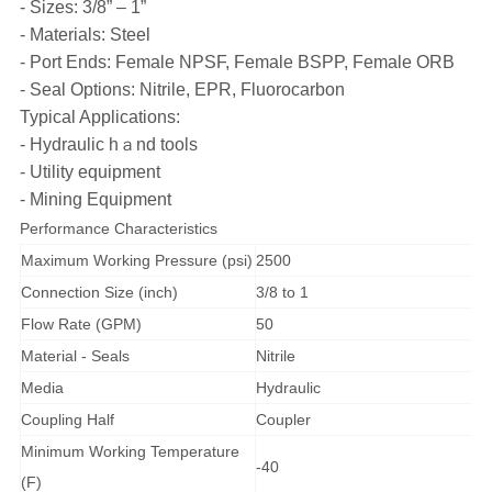
- Sizes: 3/8” – 1”
- Materials: Steel
- Port Ends: Female NPSF, Female BSPP, Female ORB
- Seal Options: Nitrile, EPR, Fluorocarbon
Typical Applications:
- Hydraulic hａnd tools
- Utility equipment
- Mining Equipment
Performance Characteristics
Maximum Working Pressure (psi)
2500
Connection Size (inch)
3/8 to 1
Flow Rate (GPM)
50
Material - Seals
Nitrile
Media
Hydraulic
Coupling Half
Coupler
Minimum Working Temperature
-40
(F)