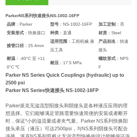
ParkerNS系列快速接头NS-1002-16FP
品牌
：Parker
型号
：NS-1002-16FP
加工定制
：否
安装形式
：快换接口
种类
：直通
材质
：Steel
适用范围
：工程机械 液
产品别名
：快速
接管口径
：25.4mm
压工具
接头
耐温
：-40°C 至 +11
螺纹形式
：NPS
耐压
：17.5 MPa
0°C ℃
F
Parker NS Series Quick Couplings (hydraulic) up to
2500 psi
Parker NS Series快速接头 NS-1002-16FP
Parker派克无溢流型阳接头和阴接头是各种液压应用的理
想选择。它们能够满足管路需要快速简便的安装或者断开
时，保证*小的溢流量或者夹气量。Parker NS系列快换阳
接头承压（液压）可达2500psi，与NS系列阴接头可配合
连接。派克NS系列双截止无溢流型快换的设计能够保证连