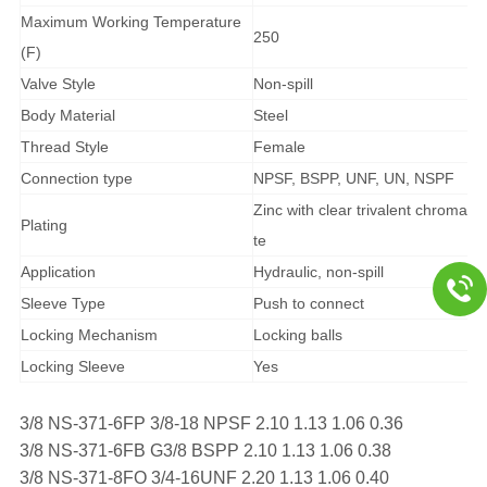
Maximum Working Temperature
250
(F)
Valve Style
Non-spill
Body Material
Steel
Thread Style
Female
Connection type
NPSF, BSPP, UNF, UN, NSPF
Zinc with clear trivalent chroma
Plating
te
Application
Hydraulic, non-spill
Sleeve Type
Push to connect
Locking Mechanism
Locking balls
Locking Sleeve
Yes
3/8 NS-371-6FP 3/8-18 NPSF 2.10 1.13 1.06 0.36
3/8 NS-371-6FB G3/8 BSPP 2.10 1.13 1.06 0.38
3/8 NS-371-8FO 3/4-16UNF 2.20 1.13 1.06 0.40