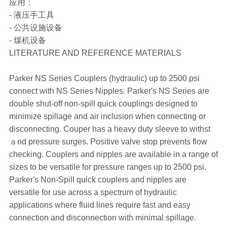
应用：
- 液压手工具
- 公共设施设备
- 煤机设备
LITERATURE AND REFERENCE MATERIALS
Parker NS Series Couplers (hydraulic) up to 2500 psi
connect with NS Series Nipples. Parker's NS Series are
double shut-off non-spill quick couplings designed to
minimize spillage and air inclusion when connecting or
disconnecting. Couper has a heavy duty sleeve to withst
ａnd pressure surges. Positive valve stop prevents flow
checking. Couplers and nipples are available in a range of
sizes to be versatile for pressure ranges up to 2500 psi.
Parker's Non-Spill quick couplers and nipples are
versatile for use across a spectrum of hydraulic
applications where fluid lines require fast and easy
connection and disconnection with minimal spillage.