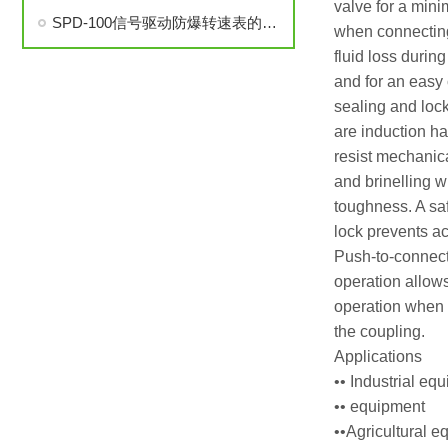
valve for a mini
SPD-100信号驱动防爆转速表的安装与调试步骤详解
when connectin
fluid loss durin
and for an easy
sealing and loc
are induction h
resist mechanic
and brinelling w
toughness. A sa
lock prevents a
Push-to-connec
operation allow
operation when
the coupling.
Applications
•• Industrial eq
•• equipment
••Agricultural 