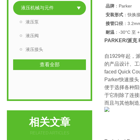
品牌
：Parker
液压机械与元件
安装形式
：快换
液压泵
接管口径
：3.2m
耐温
：-30°C 至 +
液压阀
PARKER/派克
液压接头
自1929年起
的产品设计、工程、
查看全部
faced Quick Co
Parker快速
便于选择各种阳
于它削除了连接
而且与其他制造
相关文章
RELATED ARTICLES