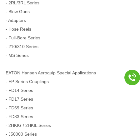
- 2RL/3RL Series
- Blow Guns
- Adapters
- Hose Reels
- Full-Bore Series
- 210/310 Series
- MS Series
EATON Hansen Aeroquip Special Applications
- EP Series Couplings
- FD14 Series
- FD17 Series
- FD69 Series
- FD83 Series
- 2HKIG / 2HKIL Series
- J50000 Series