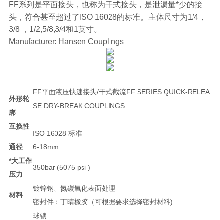
FF系列是平面接头，也称为干式接头，是泄漏量*少的接
头，符合甚至超过了ISO 16028的标准。主体尺寸为1/4，
3/8 ，1/2,5/8,3/4和1英寸。
Manufacturer: Hansen Couplings
FF平面液压快速接头/干式截流FF SERIES QUICK-RELEA
外形轮
SE DRY-BREAK COUPLINGS
廓
互换性
ISO 16028 标准
通径
6-18mm
*大工作
350bar (5075 psi )
压力
镀锌钢、氮碳氧化表面处理
材料
密封件：丁晴橡胶（可根据要求选择密封材料)
球锁