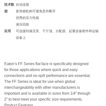
技术数
自动连接
据
套筒锁机构可避免意外断开
优秀的压力性能
液压回路
应用
可连接到液压泵、千斤顶、分配器、起重设备附件和运输
设备上
Eaton’s FF Series flat face is specifically designed
for those applications where quick and easy
connections and no-spill performance are essential.
The FF Series is ideal for use when global
interchangeability with other manufacturers is
important and is available in sizes from 1/4” through
2” to best meet your specific size requirements.
Product Features