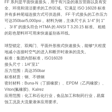
FF 系列是平面快速接头，用于有污染的液压管路以及有安
全、环境和清洁要求的工作区域。它满足 ISO 16028 标准
并有多种尾端连接方式可供选择。 FF 干式接头的工作压力
可达350bar/5,000psi 。材料为钢，主体尺寸从 1/ 4” 到 1”
。 3/ 8” 的接头符合 HTMA 的 ANSI T 3.20.15 标准。 粗糙
的彩色塑料环可用来快速鉴别各环线。
球型锁定、双阀门、平面外形推式快速接头，能够*大程度
地减小连接时空气的进入和断开时液体的流失。
标准：集团内部标准，ISO16028
接头尺寸：1/4″至1″
压力范围：高达350bar
标准材质：钢、不锈钢
密封材料：Buna-N（丁腈橡胶）、EPDM（乙丙橡胶）、
Viton(氟橡胶)、Kalrez
应用范围：化工和石化行业，食品加工和制药行业，易腐
蚀工况及大流量液体应用要求。