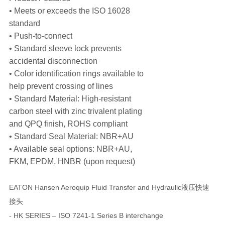
• Meets or exceeds the ISO 16028
standard
• Push-to-connect
• Standard sleeve lock prevents
accidental disconnection
• Color identification rings available to
help prevent crossing of lines
• Standard Material: High-resistant
carbon steel with zinc trivalent plating
and QPQ finish, ROHS compliant
• Standard Seal Material: NBR+AU
• Available seal options: NBR+AU,
FKM, EPDM, HNBR (upon request)
EATON Hansen Aeroquip Fluid Transfer and Hydraulic液压快速
接头
- HK SERIES – ISO 7241-1 Series B interchange