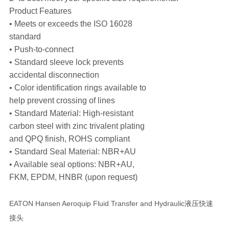
Product Features
• Meets or exceeds the ISO 16028
standard
• Push-to-connect
• Standard sleeve lock prevents
accidental disconnection
• Color identification rings available to
help prevent crossing of lines
• Standard Material: High-resistant
carbon steel with zinc trivalent plating
and QPQ finish, ROHS compliant
• Standard Seal Material: NBR+AU
• Available seal options: NBR+AU,
FKM, EPDM, HNBR (upon request)
EATON Hansen Aeroquip Fluid Transfer and Hydraulic液压快速
接头