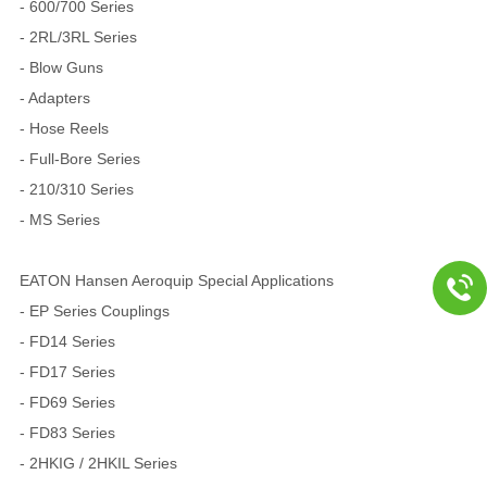
- 600/700 Series
- 2RL/3RL Series
- Blow Guns
- Adapters
- Hose Reels
- Full-Bore Series
- 210/310 Series
- MS Series
EATON Hansen Aeroquip Special Applications
- EP Series Couplings
- FD14 Series
- FD17 Series
- FD69 Series
- FD83 Series
- 2HKIG / 2HKIL Series