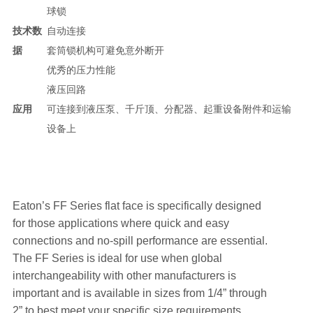
球锁
技术数
自动连接
据
套筒锁机构可避免意外断开
优秀的压力性能
液压回路
应用
可连接到液压泵、千斤顶、分配器、起重设备附件和运输
设备上
Eaton’s FF Series flat face is specifically designed
for those applications where quick and easy
connections and no-spill performance are essential.
The FF Series is ideal for use when global
interchangeability with other manufacturers is
important and is available in sizes from 1/4” through
2” to best meet your specific size requirements.