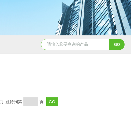
5347信德迈代理Parker 45度绝缘防水接头
5353
末页 跳转到第
页