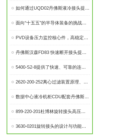
如何通过UQD02丹佛斯液冷接头提升冷却系统的耐用性？
面向“十五五”的半导体装备的挑战与机遇
PVD设备压力监控核心件，高稳定性压力开关现货秒发
丹佛斯汉森FD83 快速断开接头提高了数据中心液冷应用的效率
5400-S2-8提供了快速、可靠的连接方式
2620-200-252离心过滤装置原理、构造和使用方法说明
数据中心液冷机柜CDU配套丹佛斯MBS 4000高性能高精度压力传感器
899-220-201杜博林旋转接头高压液压接头的安装、调试与维护技巧
3630-0201旋转接头的设计与功能解析