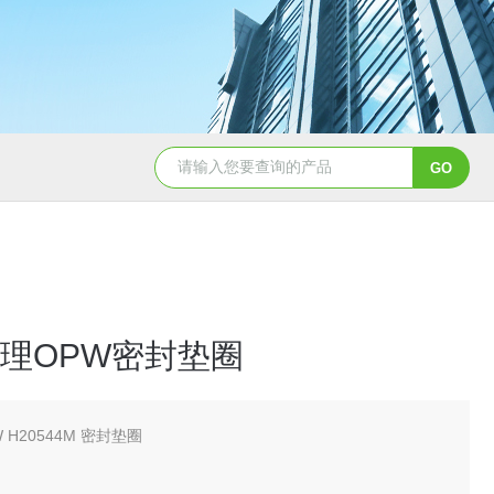
5347信德迈代理Parker 45度绝缘防水接头
5353
理OPW密封垫圈
 H20544M 密封垫圈