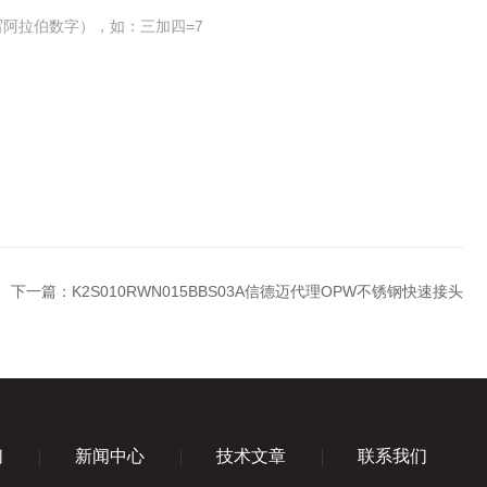
阿拉伯数字），如：三加四=7
下一篇：
K2S010RWN015BBS03A信德迈代理OPW不锈钢快速接头
们
新闻中心
技术文章
联系我们