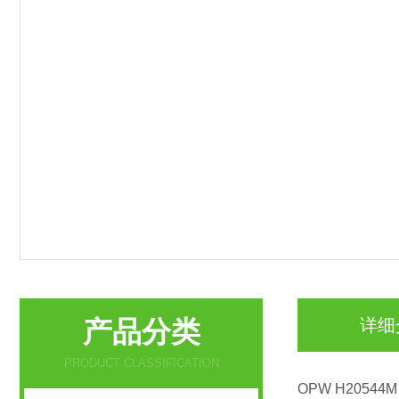
产品分类
详细
PRODUCT CLASSIFICATION
OPW H20544