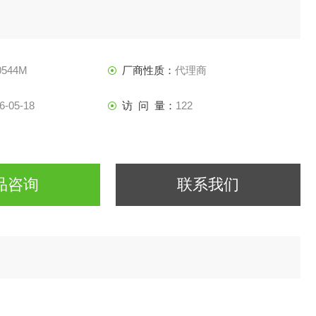
0544M
厂商性质：
代理商
6-05-18
访 问 量：
122
品咨询
联系我们