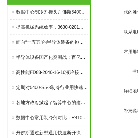
数据中心制冷剂接头丹佛斯5400系列接头
您的姓
提高机械系统效率，3630-0201旋转接头的优势分析
联系电
面向“十五五”的半导体装备的挑战与机遇
常用邮
半导体设备国产化突围战：百亿美元市场的“破壁者”
省
高性能FD83-2046-16-16液冷接头：理想的热管理配件
定期对5400-S5-8制冷行业用快速接头进行泄漏检测的必要性与操作方法
详细地
各地方政府掀起了智算中心的建设热潮
补充说
数据中心常用制冷剂对比：R410a VS R134a
丹佛斯通过新型通用快速断开快速接头UQD扩展热管理产品组合