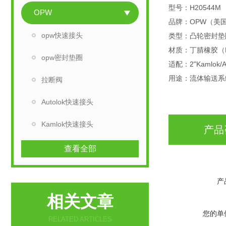
型号
：H20544M
OPW
品牌
：OPW（美
opw快速接头
类型
：凸轮密封垫圈
材质
：丁腈橡胶（B
opw密封垫圈
适配
：2"Kamlok/
用途
：流体输送系
拉断阀
Autolok快速接头
Kamlok快速接头
产品
查看全部
产
相关文章
您的单
RELATED ARTICLES