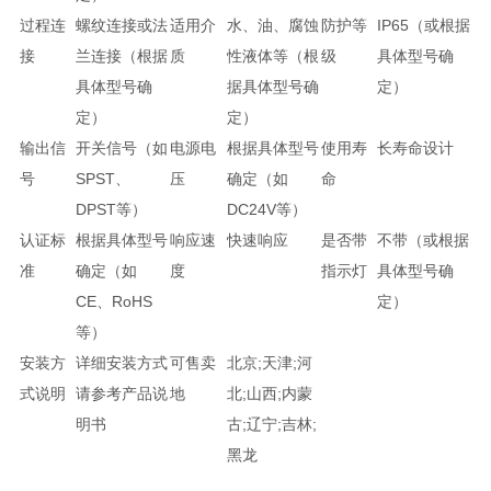
过程连
螺纹连接或法
适用介
水、油、腐蚀
防护等
IP65（或根据
接
兰连接（根据
质
性液体等（根
级
具体型号确
具体型号确
据具体型号确
定）
定）
定）
输出信
开关信号（如
电源电
根据具体型号
使用寿
长寿命设计
号
SPST、
压
确定（如
命
DPST等）
DC24V等）
认证标
根据具体型号
响应速
快速响应
是否带
不带（或根据
准
确定（如
度
指示灯
具体型号确
CE、RoHS
定）
等）
安装方
详细安装方式
可售卖
北京;天津;河
式说明
请参考产品说
地
北;山西;内蒙
明书
古;辽宁;吉林;
黑龙