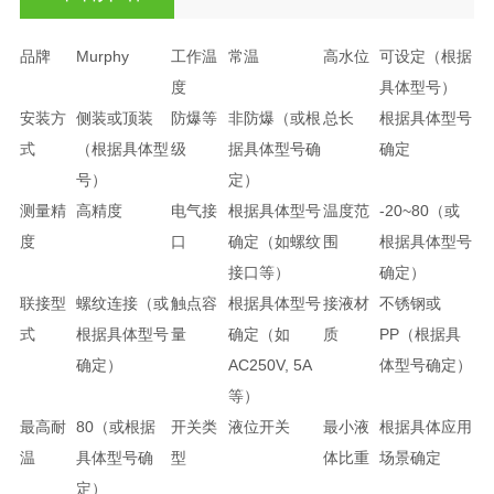
品牌
Murphy
工作温
常温
高水位
可设定（根据
度
具体型号）
安装方
侧装或顶装
防爆等
非防爆（或根
总长
根据具体型号
式
（根据具体型
级
据具体型号确
确定
号）
定）
测量精
高精度
电气接
根据具体型号
温度范
-20~80（或
度
口
确定（如螺纹
围
根据具体型号
接口等）
确定）
联接型
螺纹连接（或
触点容
根据具体型号
接液材
不锈钢或
式
根据具体型号
量
确定（如
质
PP（根据具
确定）
AC250V, 5A
体型号确定）
等）
最高耐
80（或根据
开关类
液位开关
最小液
根据具体应用
温
具体型号确
型
体比重
场景确定
定）