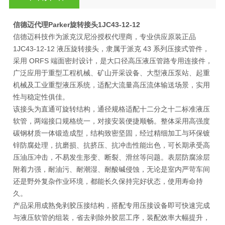
信德迈代理Parker旋转接头
1JC43-12-12
信德迈科技作为派克汉尼汾授权代理商，专业供应原装正品
1JC43-12-12 液压旋转接头，隶属于派克 43 系列压接式管件，
采用 ORFS 端面密封设计，是大口径高压液压管路专用连接件，
广泛应用于重型工程机械、矿山开采设备、大型液压泵站、起重
机械及工业重型液压系统，适配大流量高压流体输送场景，实用
性与稳定性俱佳。
该接头为直通可旋转结构，通径规格适配十二分之十二标准液压
软管，两端接口规格统一，对接安装便捷顺畅。整体采用高强度
碳钢材质一体锻造成型，结构致密坚固，经过精细加工与环保镀
锌防腐处理，抗磨损、抗挤压、抗冲击性能出色，可长期承受高
压油压冲击，不易发生形变、断裂、滑丝等问题。表层防腐涂层
附着力强，耐油污、耐潮湿、耐酸碱侵蚀，无论是室内严苛车间
还是野外复杂作业环境，都能长久保持完好状态，使用寿命持
久。
产品采用成熟免剥胶压接结构，搭配专用压接设备即可快速完成
与液压软管的组装，省去剥除外胶层工序，装配效率大幅提升，