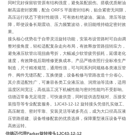
同时完好保留软管原有结构强度，避免装配损伤。搭载优质耐油
耐高温密封胶圈，配合 ORFS 平面密封结构，贴合紧密无间隙，
高压运行状态下密封性能强，可有效杜绝渗油、漏油、泄压等故
障，即使设备长期震动、压力频繁波动，依旧能维持稳定密封效
果。
接头核心优势在于自带灵活旋转功能，安装布设管路时可自由调
整对接角度，轻松适配复杂走向布局，有效释放管路扭转应力，
避免液压软管出现扭曲弯折，大幅减少软管疲劳损耗，延缓老化
速度，有效降低后期维修更换成本。产品严格依照行业标准生产
制造，尺寸精准规范，通用性强，可与同系列同规格各类液压管
件、阀件无缝匹配，互换便捷，设备检修与管路改造十分省心。
其介质适配性广，可兼容各类工业液压油、润滑油等流体，适用
温度区间宽泛，高低温工况下机械性能与密封性能均不受影响。
信德迈常备充足现货，可快速供货，同时提供选型核对、压接安
装指导等专业配套服务。1JC43-12-12 旋转接头凭借扎实做工、
高压耐造、密封牢靠、安装灵活等诸多亮点，成为大口径高压液
压管路搭建、设备维修配套的优质选择，保障重型液压设备平稳
高效运转。
信德迈代理Parker旋转接头
1JC43-12-12