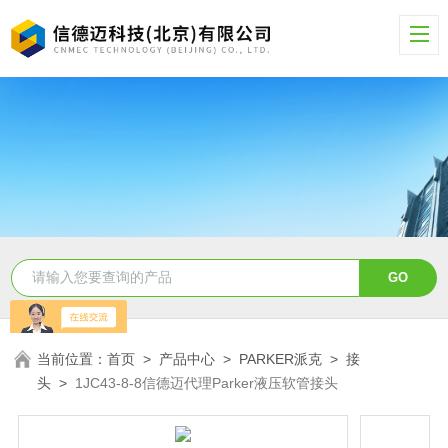
当前位置：
首页
>
产品中心
>
PARKER派克
>
接
头
>
1JC43-8-8信德迈代理Parker液压软管接头