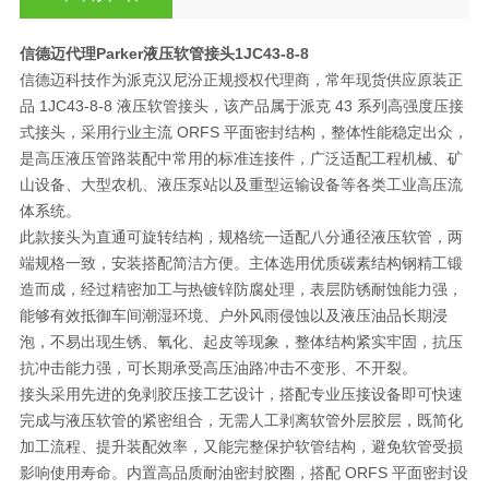
信德迈代理Parker液压软管接头
1JC43-8-8
信德迈科技作为派克汉尼汾正规授权代理商，常年现货供应原装正
品 1JC43-8-8 液压软管接头，该产品属于派克 43 系列高强度压接
式接头，采用行业主流 ORFS 平面密封结构，整体性能稳定出众，
是高压液压管路装配中常用的标准连接件，广泛适配工程机械、矿
山设备、大型农机、液压泵站以及重型运输设备等各类工业高压流
体系统。
此款接头为直通可旋转结构，规格统一适配八分通径液压软管，两
端规格一致，安装搭配简洁方便。主体选用优质碳素结构钢精工锻
造而成，经过精密加工与热镀锌防腐处理，表层防锈耐蚀能力强，
能够有效抵御车间潮湿环境、户外风雨侵蚀以及液压油品长期浸
泡，不易出现生锈、氧化、起皮等现象，整体结构紧实牢固，抗压
抗冲击能力强，可长期承受高压油路冲击不变形、不开裂。
接头采用先进的免剥胶压接工艺设计，搭配专业压接设备即可快速
完成与液压软管的紧密组合，无需人工剥离软管外层胶层，既简化
加工流程、提升装配效率，又能完整保护软管结构，避免软管受损
影响使用寿命。内置高品质耐油密封胶圈，搭配 ORFS 平面密封设