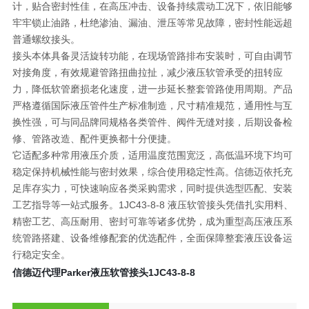
计，贴合密封性佳，在高压冲击、设备持续震动工况下，依旧能够
牢牢锁止油路，杜绝渗油、漏油、泄压等常见故障，密封性能远超
普通螺纹接头。
接头本体具备灵活旋转功能，在现场管路排布安装时，可自由调节
对接角度，有效规避管路扭曲拉扯，减少液压软管承受的扭转应
力，降低软管磨损老化速度，进一步延长整套管路使用周期。产品
严格遵循国际液压管件生产标准制造，尺寸精准规范，通用性与互
换性强，可与同品牌同规格各类管件、阀件无缝对接，后期设备检
修、管路改造、配件更换都十分便捷。
它适配多种常用液压介质，适用温度范围宽泛，高低温环境下均可
稳定保持机械性能与密封效果，综合使用稳定性高。信德迈依托充
足库存实力，可快速响应各类采购需求，同时提供选型匹配、安装
工艺指导等一站式服务。1JC43-8-8 液压软管接头凭借扎实用料、
精密工艺、高压耐用、密封可靠等诸多优势，成为重型高压液压系
统管路搭建、设备维修配套的优选配件，全面保障整套液压设备运
行稳定安全。
信德迈代理Parker液压软管接头
1JC43-8-8