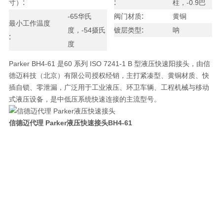
:
:
寸）
柱，-0.9巴
:
-65华氏
阀门材质
黄铜
最小工作温度
:
度，-54摄氏
镀层类型
呐
:
度
Parker BH4-61 是
60 系列 ISO 7241-1 B 型
液压快速阳接头，由信
德迈科技（北京）有限公司授权经销，主打
紧凑型、黄铜材质、快
插自锁、零泄漏
，广泛用于工业液压、环卫车辆、工程机械与移动
式液压设备，是中低压系统快速连接的主流型号。
信德迈代理 Parker液压快速接头
BH4-61