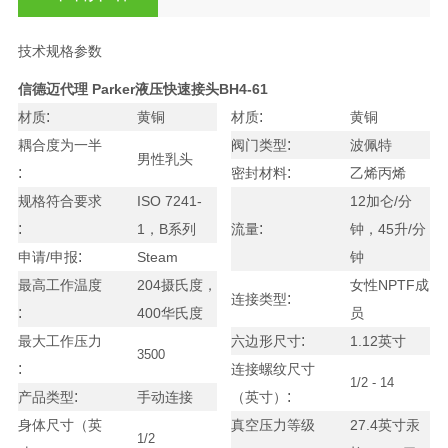
技术规格参数
信德迈代理 Parker液压快速接头
BH4-61
:
:
材质
黄铜
材质
黄铜
:
耦合度为一半
阀门类型
波佩特
男性乳头
:
:
密封材料
乙烯丙烯
规格符合要求
ISO 7241-
12加仑/分
:
:
1，B系列
流量
钟，45升/分
:
申请/申报
Steam
钟
最高工作温度
204摄氏度，
女性NPTF成
:
连接类型
:
400华氏度
员
:
最大工作压力
六边形尺寸
1.12英寸
3500
:
连接螺纹尺寸
1/2 - 14
:
:
产品类型
手动连接
（英寸）
身体尺寸（英
真空压力等级
27.4英寸汞
1/2