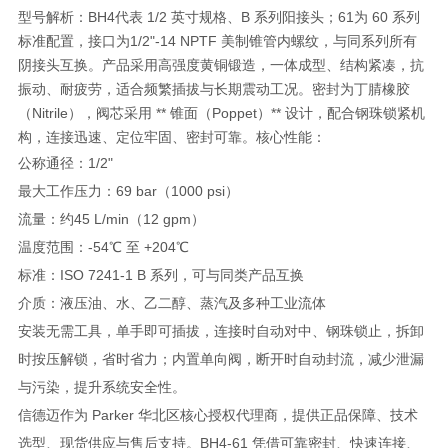
型号解析：
BH4
代表 1/2 英寸规格、B 系列阳接头；
61
为 60 系列
标准配置，接口为
1/2"-14 NPTF 美制锥管内螺纹
，与同系列所有
阴接头互换。产品采用
高强度黄铜锻造
，一体成型、结构紧凑，抗
振动、耐疲劳，适合频繁插拔与长期震动工况。密封为
丁腈橡胶
（Nitrile）
，阀芯采用 ** 锥面（Poppet）** 设计，配合钢珠锁紧机
构，连接迅速、定位牢固、密封可靠。核心性能：
公称通径：1/2"
最大工作压力：
69 bar（1000 psi）
流量：约
45 L/min（12 gpm）
温度范围：
-54℃ 至 +204℃
标准：
ISO 7241-1 B 系列
，可与同类产品互换
介质：液压油、水、乙二醇、蒸汽及多种工业流体
安装无需工具，
单手即可插拔
，连接时自动对中、钢珠锁止，拆卸
时按压解锁，省时省力；内置单向阀，断开时自动封流，减少泄漏
与污染，提升系统安全性。
信德迈作为 Parker 华北区核心授权代理商，提供
正品保障、技术
选型、现货供应与售后支持
。BH4-61 凭借
可靠密封、快速连接、