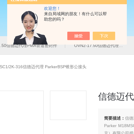
欢迎您！
来自局域网的朋友！有什么可以帮
助您的吗？
16.50信德迈代理PMA管道密封件
OVN2-17.50信德迈代理PMA导管夹
SC1/2K-316信德迈代理 ParkerBSP锥形公接头
信德迈代理
简要描述：
信德迈
Parker M1
京）有限公司授