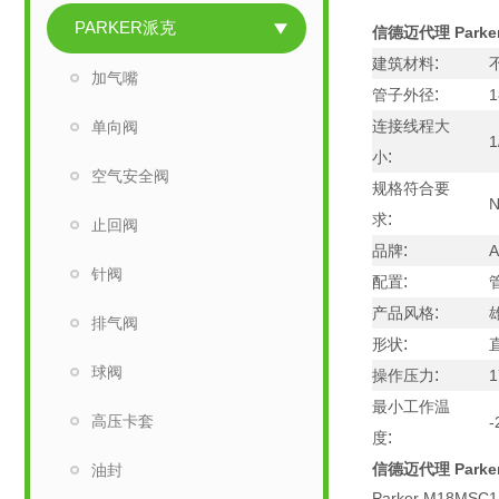
PARKER派克
信德迈代理 Park
:
建筑材料
不
加气嘴
:
管子外径
连接线程大
单向阀
:
小
空气安全阀
规格符合要
:
求
止回阀
:
品牌
A
针阀
:
配置
:
产品风格
排气阀
:
形状
球阀
:
操作压力
最小工作温
高压卡套
:
度
信德迈代理 Park
油封
Parker M18MSC1