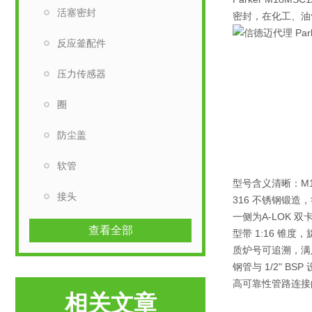
活塞密封
密封
，在化工、油
反应釜配件
压力传感器
圈
防尘盖
软管
型号含义清晰：
M
接头
316 不锈钢
锻造，
一侧为
A-LOK 
查看全部
型带 1:16 
质炉号可追溯，满足 
钢管与 1/2" B
高可靠性管路连接
相关文章