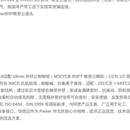
气、能源等严苛工况下实现零泄漏连接。
18
适配 18mm 外径公制钢管；
MSC
代表 BSPT 锥形公螺纹；
1/2
为 1/2
符合 NACE 抗硫标准，耐酸碱、抗氯离子腐蚀，适配 - 255℃至 + 
双卡套结构
，通过前后卡套咬合钢管外壁，形成金属硬密封，抗振动、防松
锥度，旋紧时自动填充间隙，无需额外密封垫即可自密封，安装便捷、反复拆
ISO 8434、DIN 2999 等国际标准，与同类产品
互换
。广泛用于化工、
SP 设备接口。信德迈作为 Parker 华北区核心分销商，提供
正品现货、技术选
的优选方案。