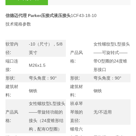
信德迈代理 Parker压接式液压接头
1CF43-18-10
技术规格参数
软管内
-10（尺寸），5/8
女性螺纹型L型接头
:
径
英寸
产品风
——可旋转式——
:
端口连
格
带O型圈的24度锥
M26x1.5
:
接
形接口
:
:
形状
弯头角度：90°
形状
弯头角度：90°
建筑材
建筑材
钢铁
钢铁
:
:
料
料
女性螺纹型L型接头
班卓琴
产品风
——带旋转功能的
琴颈的
无/不适用
:
:
格
接头（24度锥形结
直径
构，配有O型圈）
螺母六