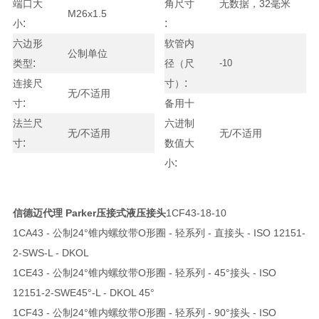
端口大
角尺寸
无数据，32毫米
M26x1.5
:
:
小
六边形
软管内
公制单位
:
类型
径（尺
-10
:
连接尺
寸）
无/不适用
:
寸
备用十
法兰尺
六进制
无/不适用
无/不适用
:
寸
数值大
:
小
信德迈代理 Parker压接式液压接头
1CF43-18-10
1CA43 - 公制24°锥内螺纹带O形圈 - 轻系列 - 直接头 - ISO 12151-
2-SWS-L - DKOL
1CE43 - 公制24°锥内螺纹带O形圈 - 轻系列 - 45°接头 - ISO
12151-2-SWE45°-L - DKOL 45°
1CF43 - 公制24°锥内螺纹带O形圈 - 轻系列 - 90°接头 - ISO