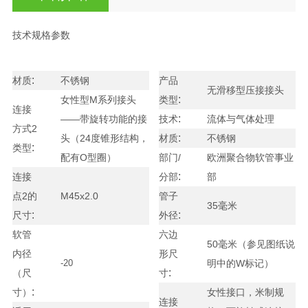
技术规格参数
:
材质
不锈钢
产品
无滑移型压接接头
:
女性型M系列接头
类型
连接
:
——带旋转功能的接
技术
流体与气体处理
方式2
:
头（24度锥形结构，
材质
不锈钢
:
类型
配有O型圈）
部门/
欧洲聚合物软管事业
:
连接
分部
部
点2的
M45x2.0
管子
35毫米
:
:
尺寸
外径
软管
六边
50毫米（参见图纸说
内径
形尺
-20
明中的W标记）
:
（尺
寸
:
寸）
女性接口，米制规
连接