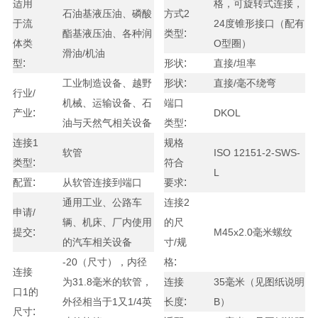
适用
格，可旋转式连接，
石油基液压油、磷酸
方式2
于流
24度锥形接口（配有
:
酯基液压油、各种润
类型
体类
O型圈）
滑油/机油
:
:
型
形状
直接/坦率
:
工业制造设备、越野
形状
直接/毫不绕弯
行业/
机械、运输设备、石
端口
:
产业
DKOL
:
油与天然气相关设备
类型
连接1
规格
软管
ISO 12151-2-SWS-
:
类型
符合
L
:
:
配置
从软管连接到端口
要求
通用工业、公路车
连接2
申请/
辆、机床、厂内使用
的尺
:
提交
M45x2.0毫米螺纹
的汽车相关设备
寸/规
:
-20（尺寸），内径
格
连接
为31.8毫米的软管，
连接
35毫米（见图纸说明
口1的
:
外径相当于1又1/4英
长度
B）
:
尺寸