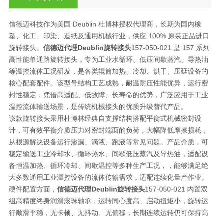
信德迈科技作为美国 Deublin 杜博林授权代理商，长期为国内橡
塑、化工、印染、造纸及通用机械行业，供应 100% 原装正品进口
旋转接头。
信德迈代理Deublin旋转接头
157-050-021 是 157 系列
高性能单通路旋转接头，专为工业水循环、低压间歇蒸汽、导热油
等温控流体工况研发，是各类辊筒加热、冷却、烘干、压延设备的
核心配套配件。该型号结构工艺成熟，耐温耐压性能优异，运行密
封性稳定，凭借高适配、低故障、长寿命的优势，广泛应用于工业
温控流体输送场景，是传统机械接头的优质升级替代产品。
该款旋转接头采用杜博林经典自支撑结构搭配平衡式机械密封设
计，可有效平衡介质压力对密封端面的负荷，大幅降低摩擦损耗，
从根源解决设备运行渗漏、滴液、跑液等常见问题。产品介质，可
稳定输送工业冷却水、循环热水、间歇低压蒸汽及导热油，适配设
备恒温加热、循环冷却、间歇温控等多种生产工况，，能够满足绝
大多数通用工业温控设备的流体传输需求，适配连续化量产作业。
硬件配置方面，
信德迈代理Deublin旋转接头
157-050-021 内置双
组高精度终身润滑滚珠轴承，运转同心度高、启动扭矩小，旋转运
行顺滑平稳，无卡顿、无抖动、无偏移，长期连续运转仍可保持高