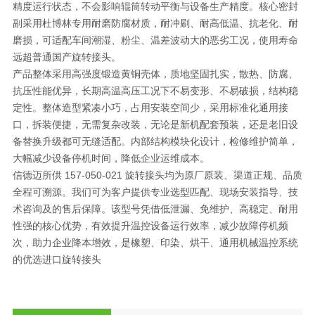
精度运行状态，不会影响辊筒转动平衡与设备生产精度。核心密封
副采用杜博林专用耐磨防腐材质，耐冲刷、耐高低温、抗老化、耐
磨损，可适配车间潮湿、粉尘、温差波动大的恶劣工况，使用寿命
远超普通国产旋转接头。
产品整体采用高强度锻造黄铜壳体，质地坚固扎实，散热、防腐、
抗压性能优异，长期高温高压工况下不易变形、不易破损，结构稳
定性。整体造型紧凑小巧，占用安装空间少，采用标准化通用接
口，拆装便捷，无需复杂改装，无论是新机配套预装，还是老旧设
备替换升级都可无缝适配。内部结构模块化设计，检修维护简单，
大幅减少设备停机时间，降低企业运维成本。
信德迈所供 157-050-021 旋转接头均为原厂原装、渠道正规、品质
全程可溯源。我们可为客户提供专业选型匹配、现场安装指导、技
术咨询及的售后保障。该型号凭借低泄漏、免维护、高稳定、耐用
性强的核心优势，有效提升温控设备运行效率，减少故障停机频
次，助力企业降本增效，是橡塑、印染、烘干、通用机械温控系统
的优选进口旋转接头