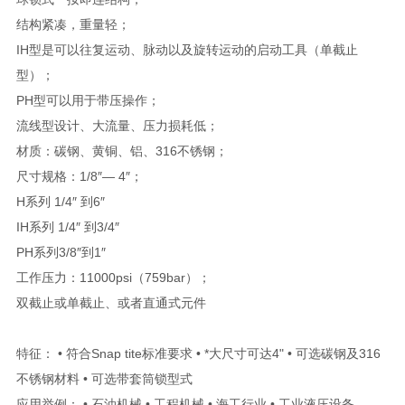
结构紧凑，重量轻；
IH型是可以往复运动、脉动以及旋转运动的启动工具（单截止
型）；
PH型可以用于带压操作；
流线型设计、大流量、压力损耗低；
材质：碳钢、黄铜、铝、316不锈钢；
尺寸规格：1/8″— 4″；
H系列 1/4″ 到6″
IH系列 1/4″ 到3/4″
PH系列3/8″到1″
工作压力：11000psi（759bar）；
双截止或单截止、或者直通式元件
特征： • 符合Snap tite标准要求 • *大尺寸可达4" • 可选碳钢及316
不锈钢材料 • 可选带套筒锁型式
应用举例： • 石油机械 • 工程机械 • 海工行业 • 工业液压设备