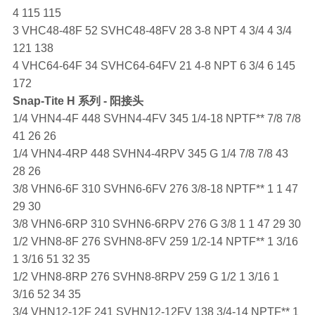
4 115 115
3 VHC48-48F 52 SVHC48-48FV 28 3-8 NPT 4 3/4 4 3/4
121 138
4 VHC64-64F 34 SVHC64-64FV 21 4-8 NPT 6 3/4 6 145
172
Snap-Tite
H 系列 - 阳接头
1/4 VHN4-4F 448 SVHN4-4FV 345 1/4-18 NPTF** 7/8 7/8
41 26 26
1/4 VHN4-4RP 448 SVHN4-4RPV 345 G 1/4 7/8 7/8 43
28 26
3/8 VHN6-6F 310 SVHN6-6FV 276 3/8-18 NPTF** 1 1 47
29 30
3/8 VHN6-6RP 310 SVHN6-6RPV 276 G 3/8 1 1 47 29 30
1/2 VHN8-8F 276 SVHN8-8FV 259 1/2-14 NPTF** 1 3/16
1 3/16 51 32 35
1/2 VHN8-8RP 276 SVHN8-8RPV 259 G 1/2 1 3/16 1
3/16 52 34 35
3/4 VHN12-12F 241 SVHN12-12FV 138 3/4-14 NPTF** 1