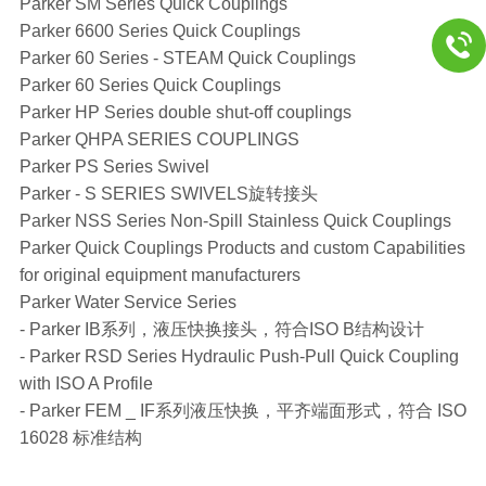
Parker SM Series Quick Couplings
Parker 6600 Series Quick Couplings
Parker 60 Series - STEAM Quick Couplings
Parker 60 Series Quick Couplings
Parker HP Series double shut-off couplings
Parker QHPA SERIES COUPLINGS
Parker PS Series Swivel
Parker - S SERIES SWIVELS旋转接头
Parker NSS Series Non-Spill Stainless Quick Couplings
Parker Quick Couplings Products and custom Capabilities
for original equipment manufacturers
Parker Water Service Series
- Parker IB系列，液压快换接头，符合ISO B结构设计
- Parker RSD Series Hydraulic Push-Pull Quick Coupling
with ISO A Profile
- Parker FEM _ IF系列液压快换，平齐端面形式，符合 ISO
16028 标准结构