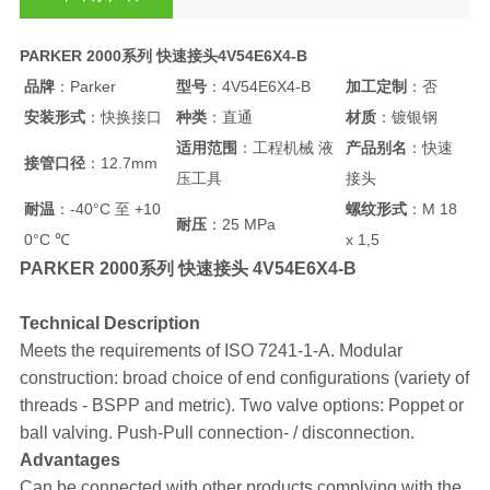
PARKER 2000系列 快速接头4V54E6X4-B
品牌
：Parker
型号
：4V54E6X4-B
加工定制
：否
安装形式
：快换接口
种类
：直通
材质
：镀银钢
适用范围
：工程机械 液
产品别名
：快速
接管口径
：12.7mm
压工具
接头
耐温
：-40°C 至 +10
螺纹形式
：M 18
耐压
：25 MPa
0°C ℃
x 1,5
PARKER 2000系列 快速接头 4V54E6X4-B
Technical Description
Meets the requirements of ISO 7241-1-A. Modular
construction: broad choice of end configurations (variety of
threads - BSPP and metric). Two valve options: Poppet or
ball valving. Push-Pull connection- / disconnection.
Advantages
Can be connected with other products complying with the