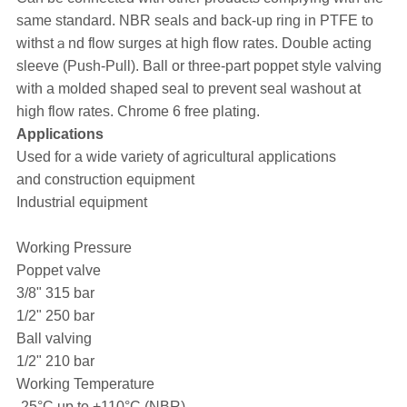
same standard. NBR seals and back-up ring in PTFE to
withstａnd flow surges at high flow rates. Double acting
sleeve (Push-Pull). Ball or three-part poppet style valving
with a molded shaped seal to prevent seal washout at
high flow rates. Chrome 6 free plating.
Applications
Used for a wide variety of agricultural applications
and construction equipment
Industrial equipment
Working Pressure
Poppet valve
3/8" 315 bar
1/2" 250 bar
Ball valving
1/2" 210 bar
Working Temperature
-25°C up to +110°C (NBR)