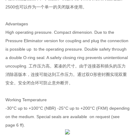
2500也可以作为一个单一的关闭版本使用。
Advantages
High operating pressure. Compact dimension. Due to the
Pressure Eliminator version for coupling and plug the connection
is possible up to the operating pressure. Double safety through
a double O-ring seal. A safety closing ring prevents unintentional
uncoupling. 工作压力高。紧凑的尺寸。由于连接器和插头的压力
消除器版本，连接可能达到工作压力。通过双O形密封圈实现双重
安全。安全闭合环可防止意外断开。
Working Temperature
-30°C up to +100°C (NBR) -25°C up to +200°C (FKM) depending
on the medium. Special seals are available on request (see
page 6 ff).