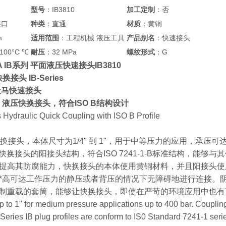
型号
：IB3810
加工定制
：否
接口
种类
：直通
材质
：黄铜
m
适用范围
：工程机械 液压工具
产品别名
：快速接头
100°C ℃
耐压
：32 MPa
螺纹形式
：G
MA IB系列 平面液压快速接头IB3810
换接头 IB-Series
MA天马快速接头
系列，液压快换接头，符合ISO B结构设计
s Hydraulic Quick Coupling with ISO B Profile
系列快换接头，本体尺寸为1/4" 到 1"，用于中等压力的应用，承压可达
压快换接头的阳接头结构，符合ISO 7241-1-B标准结构，能
提高其防腐能力，快换接头的本体使用黄铜材料，并且阳接头使
*高可达工作压力的静压或者背压的情况下无障碍地进行连接。
重载的套筒，能够让快换接头，即使在严苛的环境应用中也有更优秀的耐久的使
p to 1" for medium pressure applications up to 400 bar. Couplin
Series IB plug profiles are conform to IS0 Standard 7241-1 seri