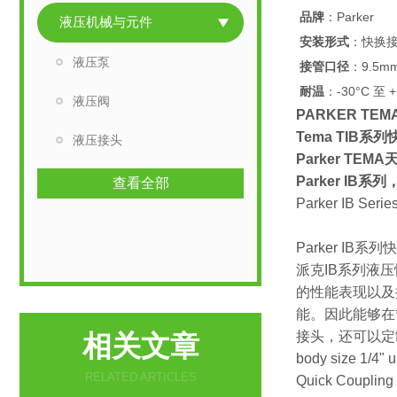
品牌
：Parker
液压机械与元件
安装形式
：快换
液压泵
接管口径
：9.5m
耐温
：-30°C 至 +
液压阀
PARKER TE
Tema TIB系列快
液压接头
Parker TE
Parker IB
查看全部
Parker IB Serie
Parker IB
派克IB系列液
的性能表现以及
能。因此能够在
接头，还可以定制
相关文章
body size 1/4" u
RELATED ARTICLES
Quick Coupling 