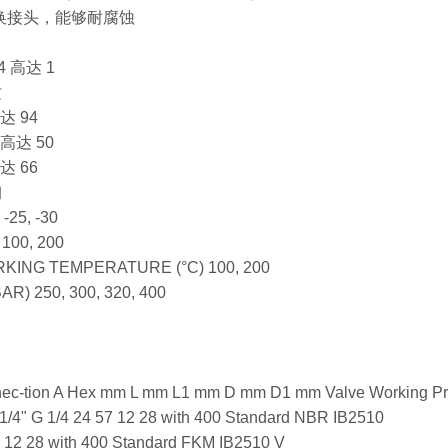
快换接头，能够耐腐蚀
4 高达 1
纹
达 94
 高达 50
达 66
钢
25, -30
00, 200
ING TEMPERATURE (°C) 100, 200
 250, 300, 320, 400
ec-tion A Hex mm L mm L1 mm D mm D1 mm Valve Working Pres
1/4" G 1/4 24 57 12 28 with 400 Standard NBR IB2510
57 12 28 with 400 Standard FKM IB2510 V