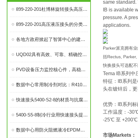
same standard. 
899-220-201杜博林旋转接头高压液压接头的安装、调试与维护技巧
IB is available 
pressure. A pres
899-220-201高压液压接头的分类和注意事项
applications.
各地方政府掀起了智算中心的建设热潮
Parker派克拥
UQD02具有高效、可靠、精确控制温度等优势
括Rectus, P
快换接头可选配不同
PVD设备压力监控核心件，高稳定性压力开关现货秒发
Tema IB系列
特征：IB系列
数据中心常用制冷剂对比：R410a VS R134a
头在镀锌后，更
快速接头5400-S2-8的材质与抗腐蚀性探讨
优势：IB系列
工作温度：-30℃
5400-S5-8制冷行业用快速接头提升系统稳定性与操作便捷性
-25℃ 至 +
数据中心用防火阻燃液冷EPDM橡胶软管-UL94 V0认证
市场Markets：