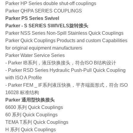
Parker HP Series double shut-off couplings
Parker QHPA SERIES COUPLINGS
Parker PS Series Swivel
Parker - S SERIES SWIVELS旋转接头
Parker NSS Series Non-Spill Stainless Quick Couplings
Parker Quick Couplings Products and custom Capabilities
for original equipment manufacturers
Parker Water Service Series
- Parker IB系列，液压快换接头，符合ISO B结构设计
- Parker RSD Series Hydraulic Push-Pull Quick Coupling
with ISO A Profile
- Parker FEM _ IF系列液压快换，平齐端面形式，符合 ISO
16028 标准结构
Parker 通用型快换接头
6600 系列 Quick Couplings
60 系列 Quick Couplings
TEMA T系列 Quick Couplings
H 系列 Quick Couplings