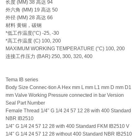
长度 (MM) 38 高达 94
外六角 (MM) 19 高达 50
外径 (MM) 28 高达 66
材料 黄铜，碳钢
*低工作温度(°C) -25, -30
*高工作温度 (C) 100, 200
MAXIMUM WORKING TEMPERATURE (°C) 100, 200
连接工作压力 (BAR) 250, 300, 320, 400
Tema IB series
Body Size Connec-tion A Hex mm L mm L1 mm D mm D1
mm Valve Working Pressure connected in bar Version
Seal Part Number
Female Thread 1/4" G 1/4 24 57 12 28 with 400 Standard
NBR IB2510
1/4" G 1/4 24 57 12 28 with 400 Standard FKM IB2510 V
1/4" G 1/4 24 57 12 28 without 400 Standard NBR IB2510