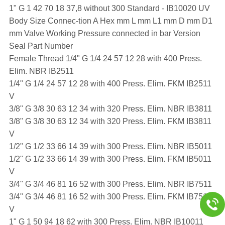
1" G 1 42 70 18 37,8 without 300 Standard - IB10020 UV
Body Size Connec-tion A Hex mm L mm L1 mm D mm D1
mm Valve Working Pressure connected in bar Version
Seal Part Number
Female Thread 1/4" G 1/4 24 57 12 28 with 400 Press.
Elim. NBR IB2511
1/4" G 1/4 24 57 12 28 with 400 Press. Elim. FKM IB2511
V
3/8" G 3/8 30 63 12 34 with 320 Press. Elim. NBR IB3811
3/8" G 3/8 30 63 12 34 with 320 Press. Elim. FKM IB3811
V
1/2" G 1/2 33 66 14 39 with 300 Press. Elim. NBR IB5011
1/2" G 1/2 33 66 14 39 with 300 Press. Elim. FKM IB5011
V
3/4" G 3/4 46 81 16 52 with 300 Press. Elim. NBR IB7511
3/4" G 3/4 46 81 16 52 with 300 Press. Elim. FKM IB7511
V
1" G 1 50 94 18 62 with 300 Press. Elim. NBR IB10011