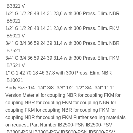
IB3821 V
1/2" G 1/2 28 48 14 31 23,6 with 300 Press. Elim. NBR
IB5021
1/2" G 1/2 28 48 14 31 23,6 with 300 Press. Elim. FKM
IB5021 V
3/4" G 3/4 36 59 24 39 31,4 with 300 Press. Elim. NBR
IB7521
3/4" G 3/4 36 59 24 39 31,4 with 300 Press. Elim. FKM
IB7521 V
1" G 1 42 70 18 46 37,8 with 300 Press. Elim. NBR
IB10021
Body Size 1/4" 1/4" 3/8" 3/8" 1/2" 1/2" 3/4" 3/4" 1" 1"
Version Material for coupling NBR for coupling FKM for
coupling NBR for coupling FKM for coupling NBR for
coupling FKM for coupling NBR for coupling FKM for
coupling NBR for coupling FKM Further sealing materials
on request. Part Number IB2500-PSN IB2500-PSV
IB3800-PSN IB3800-PSV IB5000-PSN IB5000-PSV