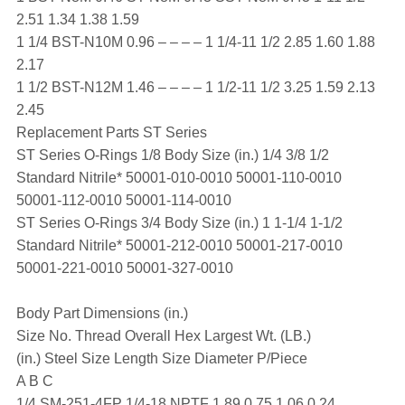
2.51 1.34 1.38 1.59
1 1/4 BST-N10M 0.96 – – – – 1 1/4-11 1/2 2.85 1.60 1.88
2.17
1 1/2 BST-N12M 1.46 – – – – 1 1/2-11 1/2 3.25 1.59 2.13
2.45
Replacement Parts ST Series
ST Series O-Rings 1/8 Body Size (in.) 1/4 3/8 1/2
Standard Nitrile* 50001-010-0010 50001-110-0010
50001-112-0010 50001-114-0010
ST Series O-Rings 3/4 Body Size (in.) 1 1-1/4 1-1/2
Standard Nitrile* 50001-212-0010 50001-217-0010
50001-221-0010 50001-327-0010
Body Part Dimensions (in.)
Size No. Thread Overall Hex Largest Wt. (LB.)
(in.) Steel Size Length Size Diameter P/Piece
A B C
1/4 SM-251-4FP 1/4-18 NPTF 1.89 0.75 1.06 0.24