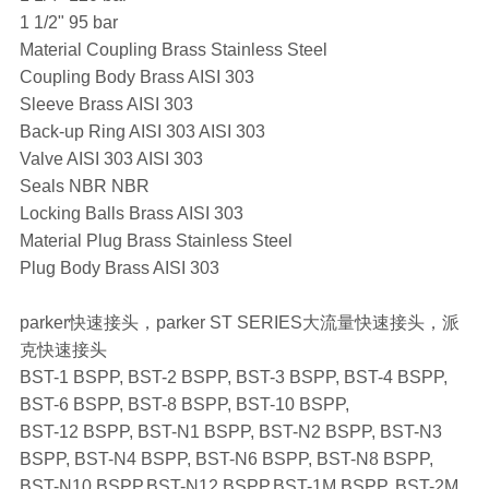
1 1/2" 95 bar
Material Coupling Brass Stainless Steel
Coupling Body Brass AISI 303
Sleeve Brass AISI 303
Back-up Ring AISI 303 AISI 303
Valve AISI 303 AISI 303
Seals NBR NBR
Locking Balls Brass AISI 303
Material Plug Brass Stainless Steel
Plug Body Brass AISI 303
parker快速接头，parker ST SERIES大流量快速接头，派
克快速接头
BST-1 BSPP, BST-2 BSPP, BST-3 BSPP, BST-4 BSPP,
BST-6 BSPP, BST-8 BSPP, BST-10 BSPP,
BST-12 BSPP, BST-N1 BSPP, BST-N2 BSPP, BST-N3
BSPP, BST-N4 BSPP, BST-N6 BSPP, BST-N8 BSPP,
BST-N10 BSPP,BST-N12 BSPP,BST-1M BSPP, BST-2M