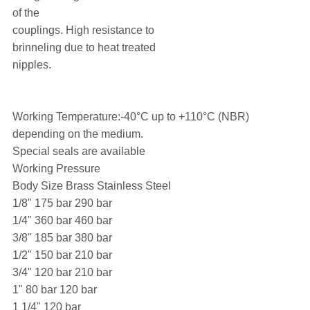
of the
couplings. High resistance to
brinneling due to heat treated
nipples.
Working Temperature:-40°C up to +110°C (NBR)
depending on the medium.
Special seals are available
Working Pressure
Body Size Brass Stainless Steel
1/8" 175 bar 290 bar
1/4" 360 bar 460 bar
3/8" 185 bar 380 bar
1/2" 150 bar 210 bar
3/4" 120 bar 210 bar
1" 80 bar 120 bar
1 1/4" 120 bar