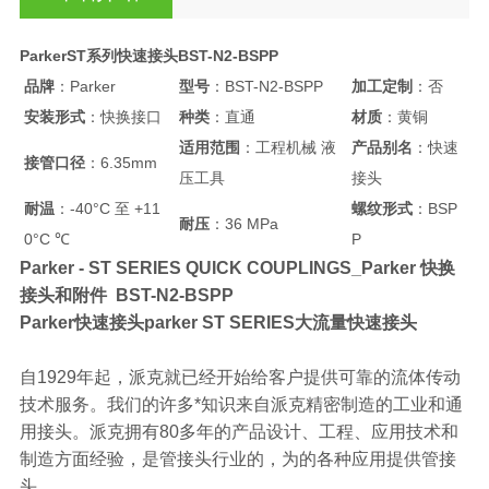
ParkerST系列快速接头BST-N2-BSPP
品牌
：Parker
型号
：BST-N2-BSPP
加工定制
：否
安装形式
：快换接口
种类
：直通
材质
：黄铜
适用范围
：工程机械 液
产品别名
：快速
接管口径
：6.35mm
压工具
接头
耐温
：-40°C 至 +11
螺纹形式
：BSP
耐压
：36 MPa
0°C ℃
P
Parker - ST SERIES QUICK COUPLINGS_Parker 快换
接头和附件 BST-N2-BSPP
Parker快速接头parker ST SERIES大流量快速接头
自1929年起，派克就已经开始给客户提供可靠的流体传动
技术服务。我们的许多*知识来自派克精密制造的工业和通
用接头。派克拥有80多年的产品设计、工程、应用技术和
制造方面经验，是管接头行业的，为的各种应用提供管接
头。