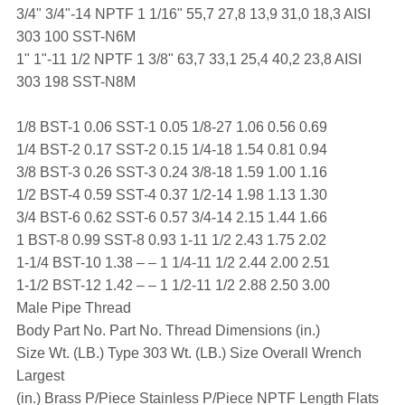
3/4" 3/4"-14 NPTF 1 1/16" 55,7 27,8 13,9 31,0 18,3 AISI
303 100 SST-N6M
1" 1"-11 1/2 NPTF 1 3/8" 63,7 33,1 25,4 40,2 23,8 AISI
303 198 SST-N8M
1/8 BST-1 0.06 SST-1 0.05 1/8-27 1.06 0.56 0.69
1/4 BST-2 0.17 SST-2 0.15 1/4-18 1.54 0.81 0.94
3/8 BST-3 0.26 SST-3 0.24 3/8-18 1.59 1.00 1.16
1/2 BST-4 0.59 SST-4 0.37 1/2-14 1.98 1.13 1.30
3/4 BST-6 0.62 SST-6 0.57 3/4-14 2.15 1.44 1.66
1 BST-8 0.99 SST-8 0.93 1-11 1/2 2.43 1.75 2.02
1-1/4 BST-10 1.38 – – 1 1/4-11 1/2 2.44 2.00 2.51
1-1/2 BST-12 1.42 – – 1 1/2-11 1/2 2.88 2.50 3.00
Male Pipe Thread
Body Part No. Part No. Thread Dimensions (in.)
Size Wt. (LB.) Type 303 Wt. (LB.) Size Overall Wrench
Largest
(in.) Brass P/Piece Stainless P/Piece NPTF Length Flats