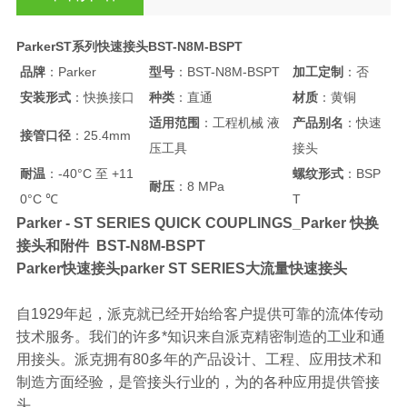
ParkerST系列快速接头BST-N8M-BSPT
品牌
：Parker
型号
：BST-N8M-BSPT
加工定制
：否
安装形式
：快换接口
种类
：直通
材质
：黄铜
适用范围
：工程机械 液
产品别名
：快速
接管口径
：25.4mm
压工具
接头
耐温
：-40°C 至 +11
螺纹形式
：BSP
耐压
：8 MPa
0°C ℃
T
Parker - ST SERIES QUICK COUPLINGS_Parker 快换
接头和附件 BST-N8M-BSPT
Parker快速接头parker ST SERIES大流量快速接头
自1929年起，派克就已经开始给客户提供可靠的流体传动
技术服务。我们的许多*知识来自派克精密制造的工业和通
用接头。派克拥有80多年的产品设计、工程、应用技术和
制造方面经验，是管接头行业的，为的各种应用提供管接
头。