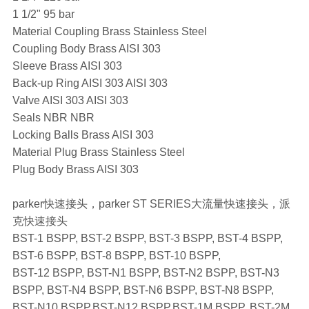
1 1/2" 95 bar
Material Coupling Brass Stainless Steel
Coupling Body Brass AISI 303
Sleeve Brass AISI 303
Back-up Ring AISI 303 AISI 303
Valve AISI 303 AISI 303
Seals NBR NBR
Locking Balls Brass AISI 303
Material Plug Brass Stainless Steel
Plug Body Brass AISI 303
parker快速接头，parker ST SERIES大流量快速接头，派
克快速接头
BST-1 BSPP, BST-2 BSPP, BST-3 BSPP, BST-4 BSPP,
BST-6 BSPP, BST-8 BSPP, BST-10 BSPP,
BST-12 BSPP, BST-N1 BSPP, BST-N2 BSPP, BST-N3
BSPP, BST-N4 BSPP, BST-N6 BSPP, BST-N8 BSPP,
BST-N10 BSPP,BST-N12 BSPP,BST-1M BSPP, BST-2M