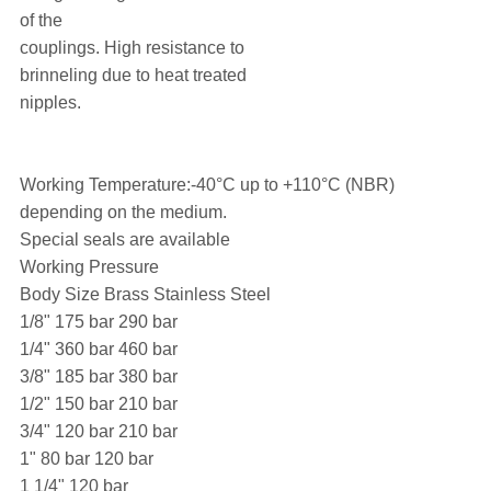
of the
couplings. High resistance to
brinneling due to heat treated
nipples.
Working Temperature:-40°C up to +110°C (NBR)
depending on the medium.
Special seals are available
Working Pressure
Body Size Brass Stainless Steel
1/8" 175 bar 290 bar
1/4" 360 bar 460 bar
3/8" 185 bar 380 bar
1/2" 150 bar 210 bar
3/4" 120 bar 210 bar
1" 80 bar 120 bar
1 1/4" 120 bar