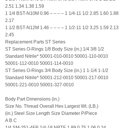
2.51 1.34 1.38 1.59
1 1/4 BST-N10M 0.96 – – – – 1 1/4-11 1/2 2.85 1.60 1.88
2.17
1 1/2 BST-N12M 1.46 – – – – 1 1/2-11 1/2 3.25 1.59 2.13
2.45
Replacement Parts ST Series
ST Series O-Rings 1/8 Body Size (in.) 1/4 3/8 1/2
Standard Nitrile* 50001-010-0010 50001-110-0010
50001-112-0010 50001-114-0010
ST Series O-Rings 3/4 Body Size (in.) 1 1-1/4 1-1/2
Standard Nitrile* 50001-212-0010 50001-217-0010
50001-221-0010 50001-327-0010
Body Part Dimensions (in.)
Size No. Thread Overall Hex Largest Wt. (LB.)
(in.) Steel Size Length Size Diameter P/Piece
A B C
1/4 SM-251-4FP 1/4-18 NPTF 1.89 0.75 1.06 0.24