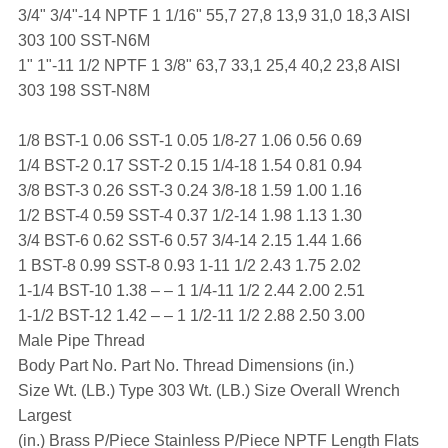
3/4" 3/4"-14 NPTF 1 1/16" 55,7 27,8 13,9 31,0 18,3 AISI
303 100 SST-N6M
1" 1"-11 1/2 NPTF 1 3/8" 63,7 33,1 25,4 40,2 23,8 AISI
303 198 SST-N8M
1/8 BST-1 0.06 SST-1 0.05 1/8-27 1.06 0.56 0.69
1/4 BST-2 0.17 SST-2 0.15 1/4-18 1.54 0.81 0.94
3/8 BST-3 0.26 SST-3 0.24 3/8-18 1.59 1.00 1.16
1/2 BST-4 0.59 SST-4 0.37 1/2-14 1.98 1.13 1.30
3/4 BST-6 0.62 SST-6 0.57 3/4-14 2.15 1.44 1.66
1 BST-8 0.99 SST-8 0.93 1-11 1/2 2.43 1.75 2.02
1-1/4 BST-10 1.38 – – 1 1/4-11 1/2 2.44 2.00 2.51
1-1/2 BST-12 1.42 – – 1 1/2-11 1/2 2.88 2.50 3.00
Male Pipe Thread
Body Part No. Part No. Thread Dimensions (in.)
Size Wt. (LB.) Type 303 Wt. (LB.) Size Overall Wrench
Largest
(in.) Brass P/Piece Stainless P/Piece NPTF Length Flats