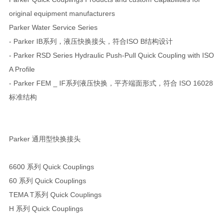
original equipment manufacturers
Parker Water Service Series
- Parker IB系列，液压快换接头，符合ISO B结构设计
- Parker RSD Series Hydraulic Push-Pull Quick Coupling with ISO
A Profile
- Parker FEM _ IF系列液压快换，平齐端面形式，符合 ISO 16028
标准结构
Parker 通用型快换接头
6600 系列 Quick Couplings
60 系列 Quick Couplings
TEMA T系列 Quick Couplings
H 系列 Quick Couplings