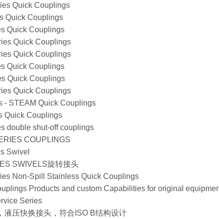
ies Quick Couplings
s Quick Couplings
es Quick Couplings
ries Quick Couplings
ries Quick Couplings
es Quick Couplings
es Quick Couplings
ries Quick Couplings
es - STEAM Quick Couplings
s Quick Couplings
s double shut-off couplings
SERIES COUPLINGS
es Swivel
ERIES SWIVELS旋转接头
es Non-Spill Stainless Quick Couplings
uplings Products and custom Capabilities for original equipme
rvice Series
IB系列，液压快换接头，符合ISO B结构设计