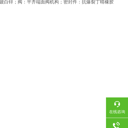
镀白锌；阀：平齐端面阀机构；密封件：抗爆裂丁晴橡胶
在线咨询