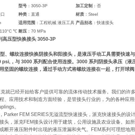
型号
：3050-3P
加工定制
：否
接口
种类
：直通
材质
：Steel
m
适用范围
：工程机械 液压工具
产品别名
：快速接头
110°C ℃
耐压
：70 MPa
0系列高压型快换接头 3050-3P
高压型、螺纹连接快换阴接头和阳接头
，是液压手动工具需要快速与
00 psi,，与 3000 系列配合使用连接。3000 系列阴接头承压（
用坚固的螺纹连接，通过手动方式将螺纹连接在一起，打开球阀
，派克就已经开始给客户提供可靠的流体传动技术服务。我们的许
应用技术和制造方面经验，是管接头行业的，为的各种应用提供管接头。 Hydrau
uplings。
接头，Parker FEM SERIES无溢流型快速接头，派克快速接头的
接头，派克FEM接头设计用于建筑，公用设施及农业设备。如
或断开液压附件时出现的液压泄漏和夹气。FEM系列可理想地