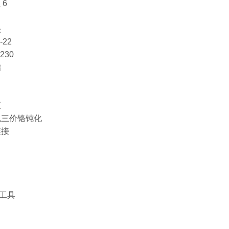
 6
头
-22
230
酯
压
色三价铬钝化
连接
工具