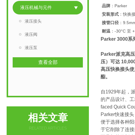
品牌
：Parker
液压机械与元件
安装形式
：快换
液压接头
接管口径
：9.5m
耐温
：-30°C 至 +
液压阀
Parker 300
液压泵
Parker派克
压）可达 10,0
查看全部
高压快换接头使
酯。
自1929年起
的产品设计、工程、
faced Quick Co
Parker快速
相关文章
便于选择各种阳
RELATED ARTICLES
于它削除了连接