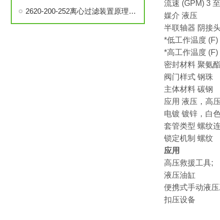
流速 (GPM) 3 至
2620-200-252离心过滤装置原理、构造和使用方法说明
媒介 液压
半联轴器 阴接
*低工作温度 (F) 
*高工作温度 (F) 
密封材料 聚氨
阀门样式 钢珠
主体材料 碳钢
应用 液压，高
电镀 镀锌，白
套管类型 螺纹
锁定机制 螺纹
应用
高压救援工具;
液压油缸
便携式手动液压
扣压设备