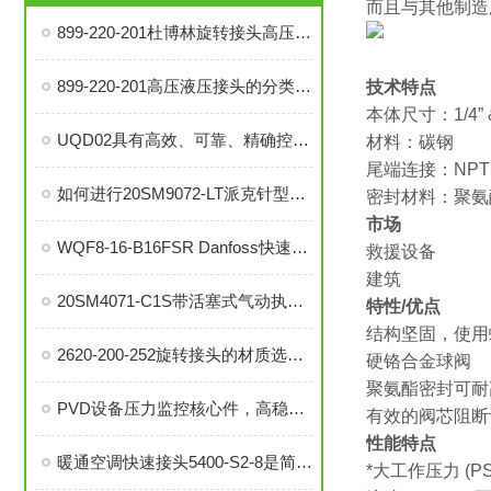
而且与其他制造
899-220-201杜博林旋转接头高压液压接头的安装、调试与维护技巧
899-220-201高压液压接头的分类和注意事项
技术特点
本体尺寸：1/4” &
UQD02具有高效、可靠、精确控制温度等优势
材料：碳钢
尾端连接：NPT
如何进行20SM9072-LT派克针型阀的故障排查与解决措施？
密封材料：聚氨
市场
WQF8-16-B16FSR Danfoss快速接头是提升效率的工业连接解决方案
救援设备
建筑
20SM4071-C1S带活塞式气动执行器中压针阀在自动化系统中的角色与功能
特性/优点
结构坚固，使用
2620-200-252旋转接头的材质选择与耐用性分析
硬铬合金球阀
聚氨酯密封可耐
PVD设备压力监控核心件，高稳定性压力开关现货秒发
有效的阀芯阻断
性能特点
暖通空调快速接头5400-S2-8是简便安装、可靠密封的理想选择
*大工作压力 (PSI