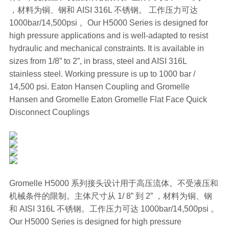
，材料为铜、钢和 AISI 316L 不锈钢。 工作压力可达
1000bar/14,500psi 。Our H5000 Series is designed for
high pressure applications and is well-adapted to resist
hydraulic and mechanical constraints. It is available in
sizes from 1/8” to 2”, in brass, steel and AISI 316L
stainless steel. Working pressure is up to 1000 bar /
14,500 psi. Eaton Hansen Coupling and Gromelle
Hansen and Gromelle Eaton Gromelle Flat Face Quick
Disconnect Couplings
Gromelle H5000 系列接头设计用于高压流体。不受液压和
机械条件的限制。主体尺寸从 1/ 8” 到 2” ，材料为铜、钢
和 AISI 316L 不锈钢。工作压力可达 1000bar/14,500psi 。
Our H5000 Series is designed for high pressure