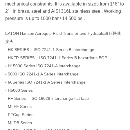
mechanical constraints. It is available in sizes from 1/ 8” to
2” , in brass, steel and AISI 316L stainless steel. Working
pressure is up to 1000 bar / 14,500 psi.
EATON Hansen Aeroquip Fluid Transfer and Hydraulic液压快速
接头
- HK SERIES – ISO 7241-1 Series B interchange
- HKFR SERIES – ISO 7241-1 Series B hazardous BOP
- H15000 Series ISO 7241-A Interchange
- 5600 ISO 7241-1 A Series Interchange
- IA Series ISO 7241-1 A Series Interchange
- H5000 Series
- FF Series – ISO 16028 interchange flat face
- MLFF Series
- FFCup Series
- MLDB Series