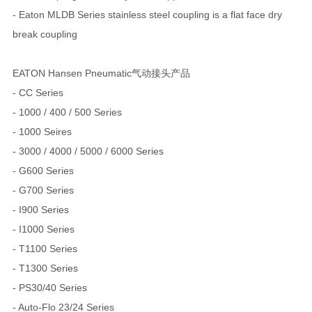
- Eaton MLDB Series stainless steel coupling is a flat face dry
break coupling
EATON Hansen Pneumatic气动接头产品
- CC Series
- 1000 / 400 / 500 Series
- 1000 Seires
- 3000 / 4000 / 5000 / 6000 Series
- G600 Series
- G700 Series
- I900 Series
- I1000 Series
- T1100 Series
- T1300 Series
- PS30/40 Series
- Auto-Flo 23/24 Series