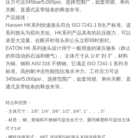
压力可达345bar/5,000psi。选择范围广，如套筒锁、单向
关断、直通式及带链条的释放夹等。
产品描述：
Hansen HK系列快速接头符合 ISO 7241-1 B生产标准。该
系列接头为双向关短。HK系列产品具有的抗压能力，可以
承受大流量。在断开时母头和公头立即同时密封。
EATON HK 系列接头设计用于一般用途的液压服务（静止
的和流动的石油和燃气）。主体尺寸从 1/ 8” 到 3” ，材料
为铜、钢和 AISI 316 不锈钢。它满足 ISO 7241-1 系列 B
标准。高的耐冲击性能抵抗海水冲力。工作压力可达
345bar/5,000psi 。选择范围广，如套筒锁、单向关断、直
通式及带链条的释放夹等。
特点和优势：
- 主体尺寸： 1/8'', 1/4'', 3/8'', 1/2'', 3/4'', 1''，，，3''
- 材质： 钢，黄铜和不锈钢可提供全尺寸。聚丙烯塑料可提供主体
尺寸1/4'
- 螺纹连接形式： NPT, BSP和SAE接头末端连接形式