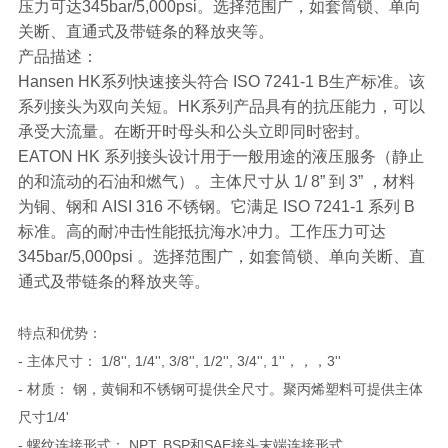
压力可达345bar/5,000psi。选择范围广，如套筒锁、单向
关断、直通式及带链条的释放夹等。
产品描述：
Hansen HK系列快速接头符合 ISO 7241-1 B生产标准。该
系列接头为双向关短。HK系列产品具有的抗压能力，可以
承受大流量。在断开时母头和公头立即同时密封。
EATON HK 系列接头设计用于一般用途的液压服务（静止
的和流动的石油和燃气）。主体尺寸从 1/ 8” 到 3” ，材料
为铜、钢和 AISI 316 不锈钢。它满足 ISO 7241-1 系列 B
标准。高的耐冲击性能抵抗海水冲力。工作压力可达
345bar/5,000psi 。选择范围广，如套筒锁、单向关断、直
通式及带链条的释放夹等。
特点和优势：
- 主体尺寸： 1/8'', 1/4'', 3/8'', 1/2'', 3/4'', 1''，，，3''
- 材质： 钢，黄铜和不锈钢可提供全尺寸。聚丙烯塑料可提供主体
尺寸1/4'
- 螺纹连接形式： NPT, BSP和SAE接头末端连接形式