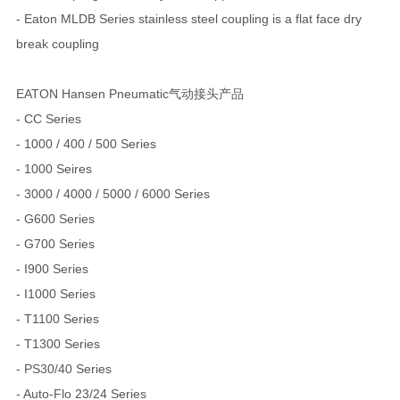
- Eaton MLDB Series stainless steel coupling is a flat face dry
break coupling
EATON Hansen Pneumatic气动接头产品
- CC Series
- 1000 / 400 / 500 Series
- 1000 Seires
- 3000 / 4000 / 5000 / 6000 Series
- G600 Series
- G700 Series
- I900 Series
- I1000 Series
- T1100 Series
- T1300 Series
- PS30/40 Series
- Auto-Flo 23/24 Series