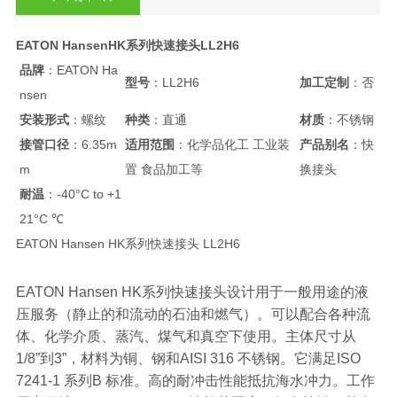
EATON HansenHK系列快速接头LL2H6
品牌
：EATON Ha
型号
：LL2H6
加工定制
：否
nsen
安装形式
：螺纹
种类
：直通
材质
：不锈钢
接管口径
：6.35m
适用范围
：化学品化工 工业装
产品别名
：快
m
置 食品加工等
换接头
耐温
：-40°C to +1
21°C ℃
EATON Hansen HK系列快速接头 LL2H6
EATON Hansen HK系列快速接头设计用于一般用途的液
压服务（静止的和流动的石油和燃气）。可以配合各种流
体、化学介质、蒸汽、煤气和真空下使用。主体尺寸从
1/8”到3”，材料为铜、钢和AISI 316 不锈钢。它满足ISO
7241-1 系列B 标准。高的耐冲击性能抵抗海水冲力。工作