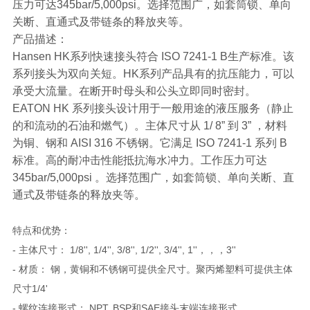
压力可达345bar/5,000psi。选择范围广，如套筒锁、单向
关断、直通式及带链条的释放夹等。
产品描述：
Hansen HK系列快速接头符合 ISO 7241-1 B生产标准。该
系列接头为双向关短。HK系列产品具有的抗压能力，可以
承受大流量。在断开时母头和公头立即同时密封。
EATON HK 系列接头设计用于一般用途的液压服务（静止
的和流动的石油和燃气）。主体尺寸从 1/ 8” 到 3” ，材料
为铜、钢和 AISI 316 不锈钢。它满足 ISO 7241-1 系列 B
标准。高的耐冲击性能抵抗海水冲力。工作压力可达
345bar/5,000psi 。选择范围广，如套筒锁、单向关断、直
通式及带链条的释放夹等。
特点和优势：
- 主体尺寸： 1/8'', 1/4'', 3/8'', 1/2'', 3/4'', 1''，，，3''
- 材质： 钢，黄铜和不锈钢可提供全尺寸。聚丙烯塑料可提供主体
尺寸1/4'
- 螺纹连接形式： NPT, BSP和SAE接头末端连接形式