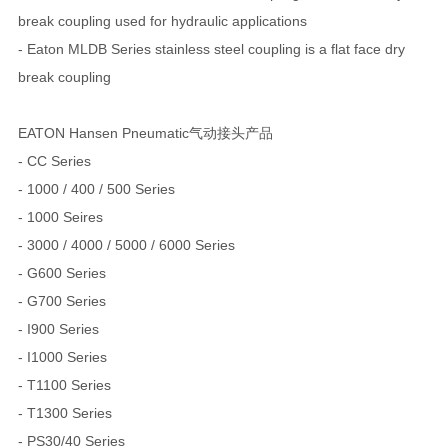
break coupling used for hydraulic applications
- Eaton MLDB Series stainless steel coupling is a flat face dry
break coupling
EATON Hansen Pneumatic气动接头产品
- CC Series
- 1000 / 400 / 500 Series
- 1000 Seires
- 3000 / 4000 / 5000 / 6000 Series
- G600 Series
- G700 Series
- I900 Series
- I1000 Series
- T1100 Series
- T1300 Series
- PS30/40 Series