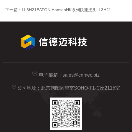
下一篇：
LL3H21EATON HansenHK系列快速接头LL3H21
电子邮箱：
sales@cnmec.biz
公司地址：北京朝阳区望京SOHO-T1-C座2115室