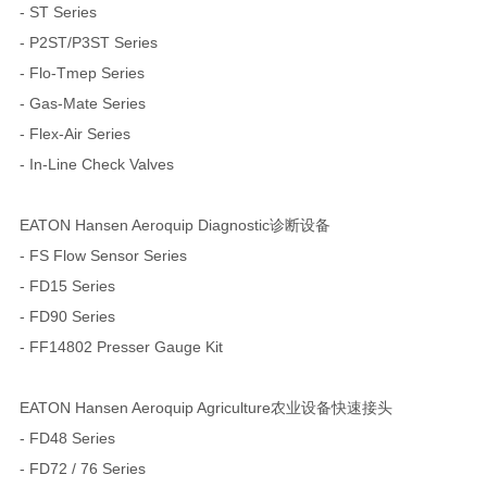
- ST Series
- P2ST/P3ST Series
- Flo-Tmep Series
- Gas-Mate Series
- Flex-Air Series
- In-Line Check Valves
EATON Hansen Aeroquip Diagnostic诊断设备
- FS Flow Sensor Series
- FD15 Series
- FD90 Series
- FF14802 Presser Gauge Kit
EATON Hansen Aeroquip Agriculture农业设备快速接头
- FD48 Series
- FD72 / 76 Series