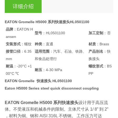
详细介绍
EATON Gromelle H5000 系列快速接头HL0501100
品牌
：EATON H
型号
：HL0501100
加工定制
：否
ansen
安装形式
：螺纹
种类
：直通
材质
：Brass
接管口径
：6.35
适用范围
：汽车、石油、铁路、
产品别名
：快
mm
和食品处理行
换接头
耐温
：-20°C +1
螺纹形式
：BS
耐压
：4-30 MPa
00°C ℃
PP
EATON Gromelle 快速接头 HL0501100
Eaton H5000 Series steel quick disconnect coupling
EATON Gromelle H5000 系列快速接头
设计用于高压流
体。不受液压和机械条件的限制。主体尺寸从 1/ 8” 到 2”
，材料为铜、钢和 AISI 316L 不锈钢。 工作压力可达