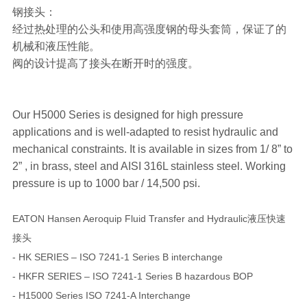
钢接头：
经过热处理的公头和使用高强度钢的母头套筒，保证了的
机械和液压性能。
阀的设计提高了接头在断开时的强度。
Our H5000 Series is designed for high pressure
applications and is well-adapted to resist hydraulic and
mechanical constraints. It is available in sizes from 1/ 8” to
2” , in brass, steel and AISI 316L stainless steel. Working
pressure is up to 1000 bar / 14,500 psi.
EATON Hansen Aeroquip Fluid Transfer and Hydraulic液压快速
接头
- HK SERIES – ISO 7241-1 Series B interchange
- HKFR SERIES – ISO 7241-1 Series B hazardous BOP
- H15000 Series ISO 7241-A Interchange