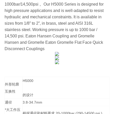
1000bar/14,500psi 。Our H5000 Series is designed for
high pressure applications and is well-adapted to resist
hydraulic and mechanical constraints. It is available in
sizes from 1/8” to 2”, in brass, steel and AISI 316L
stainless steel. Working pressure is up to 1000 bar /
14,500 psi. Eaton Hansen Coupling and Gromelle
Hansen and Gromelle Eaton Gromelle Flat Face Quick
Disconnect Couplings
H5000
外形轮廓
互换性
的设计
通径
3.8-34.7mm
*大工作压
根据通径和材料要求,20-1000bar (290-14500 psi )