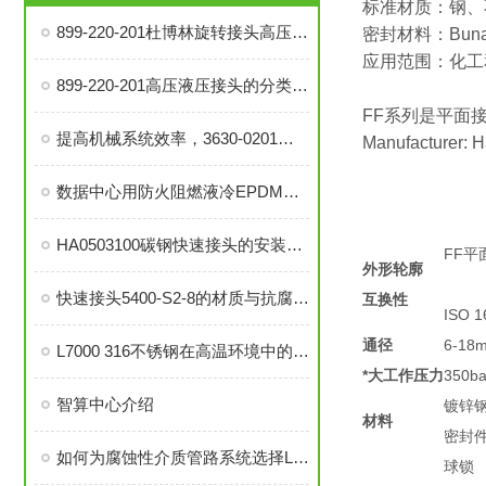
标准材质：钢、
899-220-201杜博林旋转接头高压液压接头的安装、调试与维护技巧
密封材料：Buna
应用范围：化工
899-220-201高压液压接头的分类和注意事项
FF系列是平面接头
提高机械系统效率，3630-0201旋转接头的优势分析
Manufacturer: 
数据中心用防火阻燃液冷EPDM橡胶软管-UL94 V0认证
HA0503100碳钢快速接头的安装与维护指南
FF平面
外形轮廓
快速接头5400-S2-8的材质与抗腐蚀性探讨
互换性
ISO 
通径
6-18
L7000 316不锈钢在高温环境中的应用与性能分析
*大工作压力
350bar
智算中心介绍
镀锌
材料
密封
如何为腐蚀性介质管路系统选择L7000 316不锈钢部件？
球锁