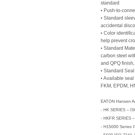
standard
• Push-to-conne
• Standard slee
accidental disc
• Color identific
help prevent cro
• Standard Mater
carbon steel with
and QPQ finish
• Standard Sea
• Available sea
FKM, EPDM, HN
EATON Hansen A
- HK SERIES – IS
- HKFR SERIES –
- H15000 Series 