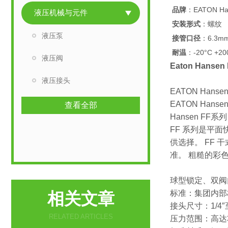
品牌
：EATON Ha
液压机械与元件
安装形式
：螺纹
液压泵
接管口径
：6.3m
耐温
：-20°C +20
液压阀
Eaton Hans
液压接头
EATON Hansen
EATON Han
查看全部
Hansen FF系
FF 系列是平
供选择。 FF 干式接
准。 粗糙的彩
球型锁定、双阀
标准：集团内部标
相关文章
接头尺寸：1/4″
RELATED ARTICLES
压力范围：高达35