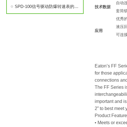
自动
SPD-100信号驱动防爆转速表的安装与调试步骤详解
技术数据
套筒
优秀
液压
应用
可连
Eaton’s FF Serie
for those appli
connections and
The FF Series i
interchangeabili
important and is
2” to best meet 
Product Featur
• Meets or exce