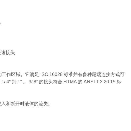
头
液压快速接头
区域。它满足 ISO 16028 标准并有多种尾端连接方式可
 1” 。 3/ 8” 的接头符合 HTMA 的 ANSI T 3.20.15 标
进入和断开时液体的流失。