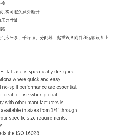
连接
锁机构可避免意外断开
的压力性能
回路
接到液压泵、千斤顶、分配器、起重设备附件和运输设备上
s flat face is specifically designed
cations where quick and easy
 no-spill performance are essential.
s ideal for use when global
ty with other manufacturers is
 available in sizes from 1/4” through
your specific size requirements.
es
eds the ISO 16028