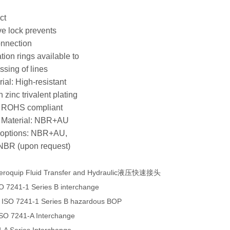
ct
ve lock prevents
onnection
ation rings available to
ssing of lines
ial: High-resistant
 zinc trivalent plating
, ROHS compliant
l Material: NBR+AU
l options: NBR+AU,
BR (upon request)
eroquip Fluid Transfer and Hydraulic液压快速接头
O 7241-1 Series B interchange
 ISO 7241-1 Series B hazardous BOP
ISO 7241-A Interchange