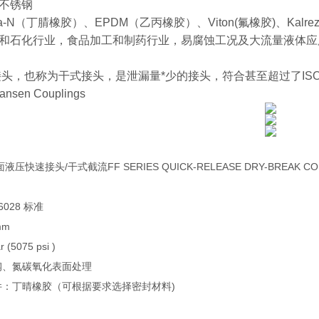
不锈钢
-N（丁腈橡胶）、EPDM（乙丙橡胶）、Viton(氟橡胶)、Kalre
和石化行业，食品加工和制药行业，易腐蚀工况及大流量液体应
，也称为干式接头，是泄漏量*少的接头，符合甚至超过了ISO 16028
Hansen Couplings
液压快速接头/干式截流FF SERIES QUICK-RELEASE DRY-BREAK CO
16028 标准
mm
 (5075 psi )
钢、氮碳氧化表面处理
件：丁晴橡胶（可根据要求选择密封材料)