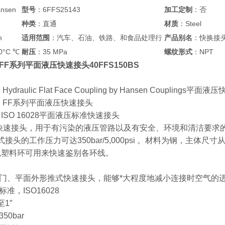
nsen
型号
：6FFS25143
加工定制
：否
种类
：直通
材质
：Steel
m
适用范围
：汽车、石油、铁路、和食品处理行
产品别名
：快换接
0°C ℃
耐压
：35 MPa
螺纹形式
：NPT
en FF系列平面液压快速接头40FFS150BS
 Hydraulic Flat Face Coupling by Hansen Couplings平面
sen FF系列平面液压快速接头
列 ISO 16028平面液压标准快速接头
面快速接头，用于有污染的液压管路以及有安全、环境和清洁要求的工作
头的工作压力可达350bar/5,000psi 。材料为钢，主体尺寸从 1/ 4” 到
色塑料环可用来快速鉴别各环线。
门、平面外形推式快速接头，能够*大程度地减小连接时空气的
准，ISO16028
至1″
0bar