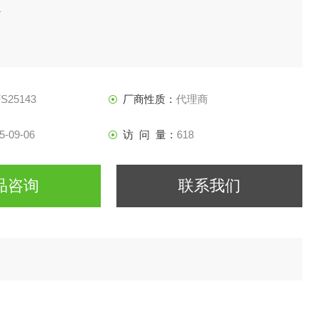
1
FS25143
厂商性质：
代理商
5-09-06
访 问 量：
618
品咨询
联系我们