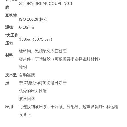
SE DRY-BREAK COUPLINGS
廓
互换性
ISO 16028 标准
通径
6-18mm
*大工作
350bar (5075 psi )
压力
镀锌钢、氮碳氧化表面处理
材料
密封件：丁晴橡胶（可根据要求选择密封材料)
球锁
技术数
自动连接
据
套筒锁机构可避免意外断开
优秀的压力性能
液压回路
应用
可连接到液压泵、千斤顶、分配器、起重设备附件和运输
设备上