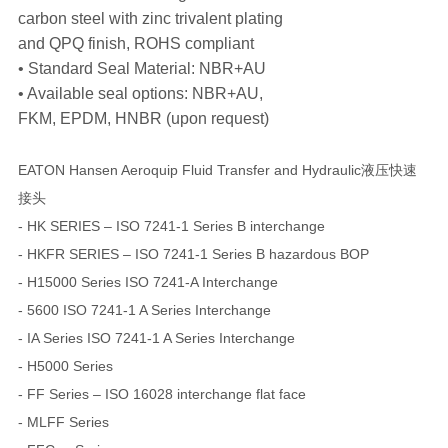
carbon steel with zinc trivalent plating
and QPQ finish, ROHS compliant
• Standard Seal Material: NBR+AU
• Available seal options: NBR+AU,
FKM, EPDM, HNBR (upon request)
EATON Hansen Aeroquip Fluid Transfer and Hydraulic液压快速
接头
- HK SERIES – ISO 7241-1 Series B interchange
- HKFR SERIES – ISO 7241-1 Series B hazardous BOP
- H15000 Series ISO 7241-A Interchange
- 5600 ISO 7241-1 A Series Interchange
- IA Series ISO 7241-1 A Series Interchange
- H5000 Series
- FF Series – ISO 16028 interchange flat face
- MLFF Series