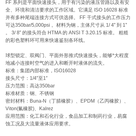
FF 系列是平面快速接头，用于有污染的液压管路以及有安
全、环境和清洁要求的工作区域。它满足 ISO 16028 标准
并有多种尾端连接方式可供选择。 FF 干式接头的工作压力
可达350bar/5,000psi 。材料为钢，主体尺寸从 1/ 4” 到 1”
。 3/ 8” 的接头符合 HTMA 的 ANSI T 3.20.15 标准。 粗糙
的彩色塑料环可用来快速鉴别各环线。
球型锁定、双阀门、平面外形推式快速接头，能够*大程度
地减小连接时空气的进入和断开时液体的流失。
标准：集团内部标准，ISO16028
接头尺寸：1/4″至1″
压力范围：高达350bar
标准材质：钢、不锈钢
密封材料：Buna-N（丁腈橡胶）、EPDM（乙丙橡胶）、
Viton(氟橡胶)、Kalrez
应用范围：化工和石化行业，食品加工和制药行业，易腐
蚀工况及大流量液体应用要求。